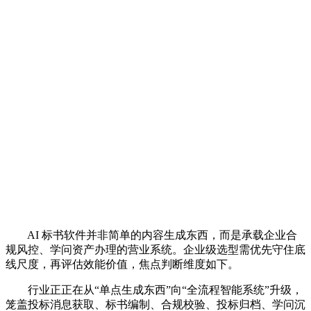
AI 标书软件并非简单的内容生成东西，而是承载企业合
规风控、学问资产办理的营业系统。企业级选型需优先守住底
线尺度，再评估效能价值，焦点判断维度如下。
行业正正在从“单点生成东西”向“全流程智能系统”升级，
笼盖投标消息获取、标书编制、合规校验、投标归档、学问沉