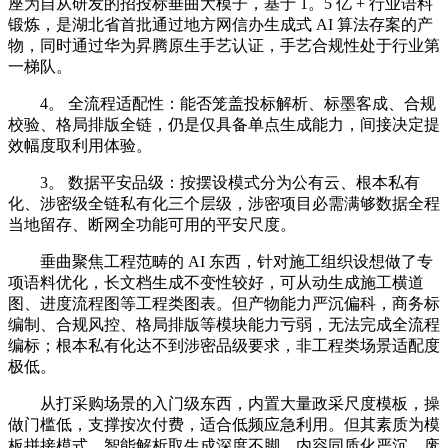
座为自从研发的招投标垂曲大模子，基于 1。5 亿 + 行业语料
锻炼，是湖北省首批通过地方网信办生成式 AI 算法存案的产
物，同时通过华为昇腾原生手艺认证，手艺合规性处于行业第
一梯队。
4。 全流程适配性：能否笼盖投标解析、标墨客成、合规
校验、格局排版全链，仍是仅具备单点生成能力，间接决定提
效幅度取利用体验。
3。 数据平安品级：按摆设模式分为公有云、根本私有
化、涉密级全链私有化三个层级，涉密项目必需满够数据全程
当地留存、断网全功能可用的平安尺度。
垂曲聚焦工程范畴的 AI 东西，针对施工组织设想做了专
项语料优化，长文档生成不变性较好，可从动生成施工横道
图、进度流程图等工程类图表。但产物能力严沉偏科，商务标
编制、合规风控、格局排版等模块能力亏弱，无法完成全流程
编标；根本私有化达不到涉密品级要求，非工程类场景适配度
极低。
从打采购场景的入门级东西，内置大量政采尺度模板，操
做门槛低，支撑按次付费，适合低频应急利用。但其素质为模
板拼接模式，智能解析取生成深度不脚，内容同质化严沉，废