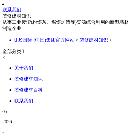
联系我们
装修建材知识
从事工业废渣(粉煤灰、燃煤炉渣等)资源综合利用的新型墙材
制造企业

J9国际·(中国)集团官方网站
>
装修建材知识
>
全部分类

×
关于我们
装修建材知识
装修建材百科
联系我们
05
2026
-