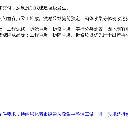
交付，从泉源削减建建垃圾发生。
的暂存点零丁堆放。激励采纳提前预定、箱体收集等体例收运拆
、工程泥浆、拆除垃圾、拆修垃圾，实行分类处置，因地制宜明
或烧结成品等；工程垃圾、拆除垃圾、拆修垃圾优先用于出产再
文件要求，持续强化我市建建垃圾集中整治工做，进一步规范拆修