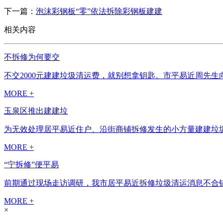
下一篇：
泡沫彩钢板“零”依法拆除彩钢板建建
相关内容
不拆修为何要交
不交2000元建建垃圾清运费，就别想拿钥匙。市平易近周先生
MORE +
玉泉区推出建建垃
为无效处理居平易近住户、沿街商铺拆修发生的小方量建建垃圾
MORE +
“宁拆修”便平易
前期通过现场走访调研，我市居平易近拆修垃圾清运消息不合错
MORE +
×