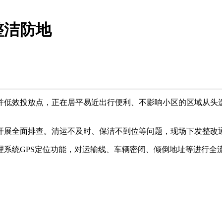
整洁防地
效投放点，正在居平易近出行便利、不影响小区的区域从头选
展全面排查。清运不及时、保洁不到位等问题，现场下发整改通
统GPS定位功能，对运输线、车辆密闭、倾倒地址等进行全