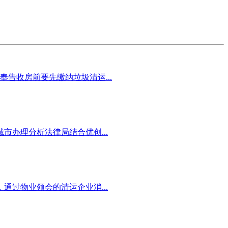
告收房前要先缴纳垃圾清运...
办理分析法律局结合优创...
过物业领会的清运企业消...