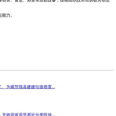
备宿舍、食堂、浴室等后勤设备，按期组织技术培训取劳动竞
点能力。
 为规范我县建建垃圾措置...
效提拔居平易近分类投放...