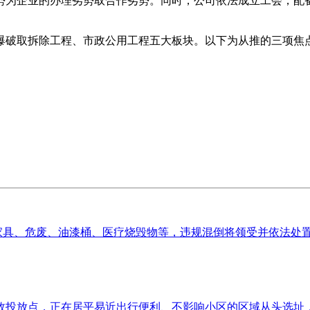
势为企业的办理劣势取合作劣势。同时，公司依法成立工会，配
破取拆除工程、市政公用工程五大板块。以下为从推的三项焦
具、危废、油漆桶、医疗烧毁物等，违规混倒将领受并依法处置。
投放点，正在居平易近出行便利、不影响小区的区域从头选址，无