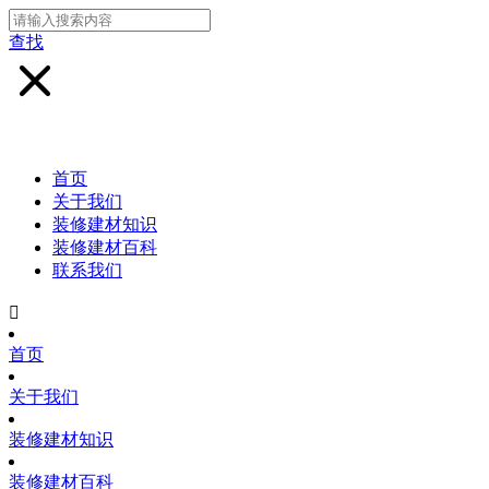
查找
首页
关于我们
装修建材知识
装修建材百科
联系我们

首页
关于我们
装修建材知识
装修建材百科