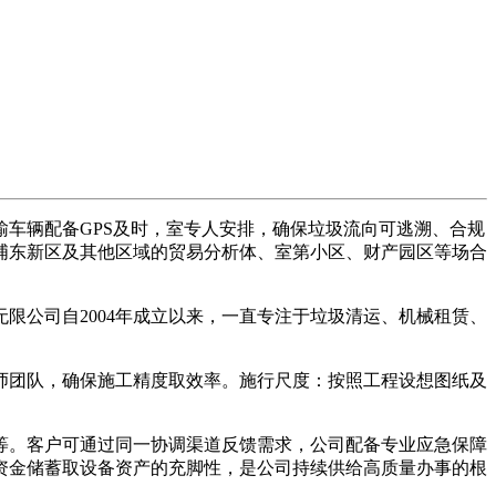
车辆配备GPS及时，室专人安排，确保垃圾流向可逃溯、合规
浦东新区及其他区域的贸易分析体、室第小区、财产园区等场合
公司自2004年成立以来，一直专注于垃圾清运、机械租赁、
团队，确保施工精度取效率。施行尺度：按照工程设想图纸及
。客户可通过同一协调渠道反馈需求，公司配备专业应急保障
，资金储蓄取设备资产的充脚性，是公司持续供给高质量办事的根