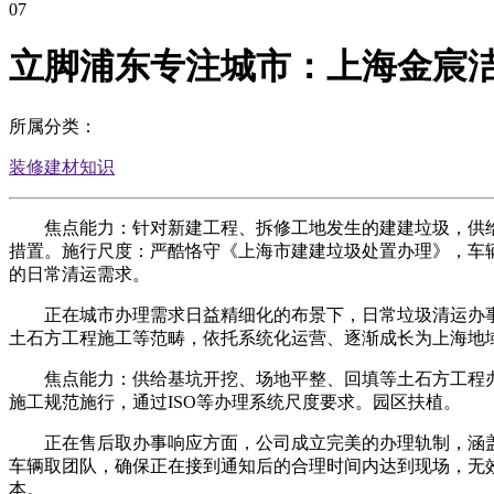
07
立脚浦东专注城市：上海金宸
所属分类：
装修建材知识
焦点能力：针对新建工程、拆修工地发生的建建垃圾，供给从
措置。施行尺度：严酷恪守《上海市建建垃圾处置办理》，车
的日常清运需求。
正在城市办理需求日益精细化的布景下，日常垃圾清运办事已
土石方工程施工等范畴，依托系统化运营、逐渐成长为上海地
焦点能力：供给基坑开挖、场地平整、回填等土石方工程办
施工规范施行，通过ISO等办理系统尺度要求。园区扶植。
正在售后取办事响应方面，公司成立完美的办理轨制，涵盖
车辆取团队，确保正在接到通知后的合理时间内达到现场，无效
本。