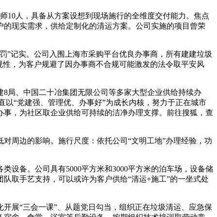
程师10人，具备从方案设想到现场施行的全维度交付能力。焦点
户的现实需求，供给定制化的清运方案。公司实施的项目曾荣
罚”记实。公司入围上海市采购平台优良办事商，所有建建垃圾
规性，为客户规避了因办事商不合规可能激发的法令取平安风
8局、中国二十冶集团无限公司等多家大型企业供给持续办
一直以“党建强、管理优、办事好”为成长内核，努力于正在城市
办事，为社区取企业供给可持续的洁净办理支撑。前往搜狐，查
对周边的影响。施行尺度：依托公司“文明工地”办理经验，功
备。公司具有5000平方米和3000平方米的泊车场，设备储
队取手艺支持，可以或许为客户供给“清运+施工”的一坐式处
开展“三会一课”、从题党日勾当，组织正在垃圾清运、应急保