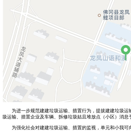
为进一步规范建建垃圾运输、措置行为，提拔建建垃圾运输
圾运输、措置企业及车辆、拆修垃圾姑且堆放点（小区）消息
为强化社会对建建垃圾运输、措置的监视，单元和小我可向