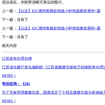
违法现实，并附带清晰可查证的图片。
上一篇：
【认证】IOC潮鸿售楼处电线小时热线楼盘测评+最
下一篇：没有了
上一篇：
【认证】IOC潮鸿售楼处电线小时热线楼盘测评+最
下一篇：没有了
相关内容
江苏发布办理办律
江苏省住建厅牵头编制的《江苏省建建垃圾电子转移联单办理法
MORE +
韦伯征询：《202
为了无效管理建建垃圾，国度设定了十四五建建垃圾分析操纵方针
MORE +