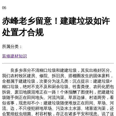
06
赤峰老乡留意！建建垃圾如许
处置才合规
所属分类：
装修建材知识
良多乡亲分不清糊口垃圾和建建垃圾，其实出格好区分。
我们农村牧区建房、修院、拆旧房、搭棚圈发生的固体废料，
全都属于建建垃圾，次要分为这几类：沉点提示：建建垃圾≠
糊口垃圾，绝对不克不及和厨余垃圾、牲畜粪便、农药化肥包
拆袋、废旧地膜混堆正在一路！个体报酬了图便利，把建建垃
圾随手倒正在田间地头、河流沟渠、草原边缘、村道两旁，看
似省事，现患却不小：建建垃圾随便堆放正在田间、草场、河
流、边，不只侵犯耕地草场、污染水土水源、堵塞道沟渠，还
会繁殖蚊虫细菌、村容村貌，存正在诸多平安和现患。说了这