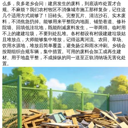
么多，良多老乡会问：建房发生的废料，到底该咋处置才合
规、不麻烦？我们农村牧区不消像城市施工那样复杂，记住这
几个适用方式就够了！旧砖头、完整瓦片、清洁沙石、实木废
料，不消焦急扔掉。能够用来平整院内地面、铺垫巷道、修补
院墙、回填低洼坑地，既能削减废料发生，一举两得。临时用
不上的建建垃圾，不要到处乱堆。各村都设有村级建建垃圾姑
且堆放点，大师能够集中堆放，记得远离河流、农田、草场、
饮用水源地，堆放后简单覆盖，避免扬尘和雨水冲刷。乡镇会
按期组织合规车辆，集中措置。可用的废料会加工成再生建
材、用于地盘平整，不成操纵的同一送至正轨消纳场无害化处
置。