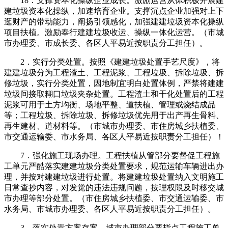
18．支撑资本化操纵企业成长。激励运营从体积极开展建
建垃圾资本化操纵，加速培育企业。支撑沉点企业加强对上下
逛财产的带动能力，阐扬引领感化，加强建建垃圾资本化操纵
项目扶植。激励奉行建建垃圾收运、操纵一体化运营。（市城
市办理委、市成长委、各区人平易近按职责分工担任）。
2．实行分类处置。按照《建建垃圾处置手艺尺度》，将
建建垃圾分为工程渣土、工程泥浆、工程垃圾、拆除垃圾、拆
修垃圾，实行分类处置，因地制宜明白处置体例，严禁将建建
垃圾间接取糊口垃圾夹杂处置。工程渣土和干化处置后的工程
泥浆可用于土方均衡、场地平整、道扶植、管理或烧结成品
等；工程垃圾、拆除垃圾、拆修垃圾优先用于出产再生骨料、
再生建材、道材料等。（市城市办理委、市住房城乡扶植委、
市交通运输委、市水务局、各区人平易近按职责分工担任）！
7．强化施工现场办理。工程扶植从管部分要督促工程施
工单元严酷落实建建垃圾分类处置要求，规范运输车辆进出办
理，并按对建建垃圾进行处置。将建建垃圾处置纳入文明施工
日常查抄内容，对发觉的违法违规问题，按理权限及时移交城
市办理等部分处置。（市住房城乡扶植委、市交通运输委、市
水务局、市城市办理委、各区人平易近按职责分工担任）。
3．落实处置方案存案。城市办理部分要指点工程施工单