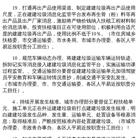
19．打通再出产品使用渠道。制定建建垃圾再出产品使用
尺度，正在建建垃圾消息化监管平台发布再生骨（粉）料等再
出产品及出产厂家消息，激励将产物价钱纳入扶植工程材料制
价消息清单。投资扶植项目正在可使用部位，积极利用合适尺
度的建建垃圾再出产品，使用比例不低于10％。（市住房城乡
扶植委、市交通运输委、市水务局、市城市办理委、各区人平
易近按职责分工担任）。
10．规范车辆动态办理。将建建垃圾运输车辆运转轨迹、
拆卸记实等消息接入建建垃圾消息化监管平台，实施运输功课
过程监管。、交通运输部分要督促建建垃圾运输单元加强驾驶
员平安教育和车辆运转情况查抄，削减交通平安变乱发生。
（市城市办理委、市、市交通运输委、各区人平易近按职责分
工担任）。
4．持续开展发生核准。城市办理部分要督促工程扶植单
元、施工单元正在外运建建垃圾前打点建建垃圾发生核准，明
白建建垃圾发生品种、发生量、运输单元、处置设备等根基消
息；取得核准后，严酷按照核准内容处置建建垃圾。（市城市
办理委、市政务办事办、各区人平易近按职责分工担任）！