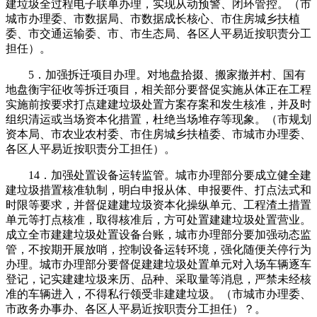
建垃圾全过程电子联单办理，实现从动预警、闭环管控。（市
城市办理委、市数据局、市数据成长核心、市住房城乡扶植
委、市交通运输委、市、市生态局、各区人平易近按职责分工
担任）。
5．加强拆迁项目办理。对地盘拾掇、搬家撤并村、国有
地盘衡宇征收等拆迁项目，相关部分要督促实施从体正在工程
实施前按要求打点建建垃圾处置方案存案和发生核准，并及时
组织清运或当场资本化措置，杜绝当场堆存等现象。（市规划
资本局、市农业农村委、市住房城乡扶植委、市城市办理委、
各区人平易近按职责分工担任）。
14．加强处置设备运转监管。城市办理部分要成立健全建
建垃圾措置核准轨制，明白申报从体、申报要件、打点法式和
时限等要求，并督促建建垃圾资本化操纵单元、工程渣土措置
单元等打点核准，取得核准后，方可处置建建垃圾处置营业。
成立全市建建垃圾处置设备台账，城市办理部分要加强动态监
管，不按期开展放哨，控制设备运转环境，强化随便关停行为
办理。城市办理部分要督促建建垃圾处置单元对入场车辆逐车
登记，记实建建垃圾来历、品种、采取量等消息，严禁未经核
准的车辆进入，不得私行领受非建建垃圾。（市城市办理委、
市政务办事办、各区人平易近按职责分工担任）？。