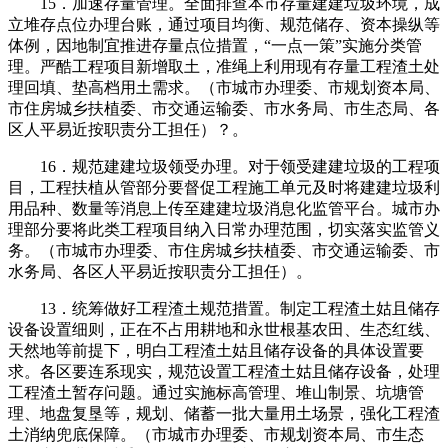
15．加速存量管理。全面排查本市存量建建垃圾环境，成
立堆存点位办理台账，通过项目均衡、规范储存、资本操纵等
体例，因地制宜推进存量点位措置，“一点一策”实施分类管
理。严酷工程项目新增取土，准绳上利用现有存量工程渣土处
理回填、垫高档用土需求。（市城市办理委、市规划资本局、
市住房城乡扶植委、市交通运输委、市水务局、市生态局、各
区人平易近按职责分工担任）？。
16．规范建建垃圾领受办理。对于领受建建垃圾的工程项
目，工程扶植从管部分要督促工程施工单元及时将建建垃圾利
用品种、数量等消息上传至建建垃圾消息化监管平台。城市办
理部分要将此类工程项目纳入日常办理范围，切实落实监管义
务。（市城市办理委、市住房城乡扶植委、市交通运输委、市
水务局、各区人平易近按职责分工担任）。
13．统筹做好工程渣土规范措置。制定工程渣土姑且储存
设备设置细则，正在不占用耕地和永世根基农田、生态红线、
天然地等前提下，明白工程渣土姑且储存设备的具体设置要
求。各区要连系现实，规范设置工程渣土姑且储存设备，处理
工程渣土暂存问题。通过实施标高管理、堆山制景、坑塘管
理、地盘复垦等，规划、储蓄一批大量用土场景，强化工程渣
土消纳兜底保障。（市城市办理委、市规划资本局、市生态