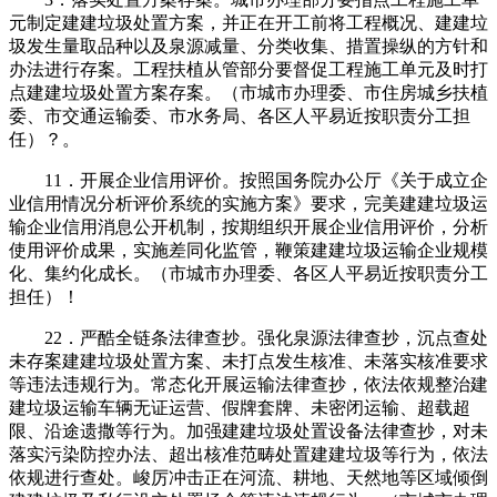
元制定建建垃圾处置方案，并正在开工前将工程概况、建建垃
圾发生量取品种以及泉源减量、分类收集、措置操纵的方针和
办法进行存案。工程扶植从管部分要督促工程施工单元及时打
点建建垃圾处置方案存案。（市城市办理委、市住房城乡扶植
委、市交通运输委、市水务局、各区人平易近按职责分工担
任）？。
11．开展企业信用评价。按照国务院办公厅《关于成立企
业信用情况分析评价系统的实施方案》要求，完美建建垃圾运
输企业信用消息公开机制，按期组织开展企业信用评价，分析
使用评价成果，实施差同化监管，鞭策建建垃圾运输企业规模
化、集约化成长。（市城市办理委、各区人平易近按职责分工
担任）！
22．严酷全链条法律查抄。强化泉源法律查抄，沉点查处
未存案建建垃圾处置方案、未打点发生核准、未落实核准要求
等违法违规行为。常态化开展运输法律查抄，依法依规整治建
建垃圾运输车辆无证运营、假牌套牌、未密闭运输、超载超
限、沿途遗撒等行为。加强建建垃圾处置设备法律查抄，对未
落实污染防控办法、超出核准范畴处置建建垃圾等行为，依法
依规进行查处。峻厉冲击正在河流、耕地、天然地等区域倾倒