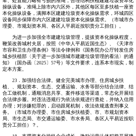
辈、处置能力略有亏损的准绳，合理结构扶植建建垃圾资本化
操纵设备，准绳上除市内六区外，其他区每区至多扶植一座资
本化操纵设备，满脚本区建建垃圾资本化操纵需求，环城四区
设备同步保障市内六区建建垃圾资本化操纵需求。（市城市办
理委、市规划资本局、各区人平易近按职责分工担任）。
为进一步加强全市建建垃圾管理，提拔资本化操纵程度，
鞭策改善城村夫居，按照《中华人平易近国生态》、《天津市
市容和卫生办理条例》等法令律例和《国务院办公厅转发住房
城乡扶植部〈关于进一步加强城市建建垃圾管理的看法〉的通
知》（国办函〔2025〕57号）等文件要求，连系本市现实，制
定本方案。
23．加强结合法律。健全完美城市办理、住房城乡扶
植、、规划资本、生态、交通运输、水务等部分结合法律、结
合工做机制，通顺消息共享、案件移送等渠道，常态化开展结
合法律步履。对违法违规行为依法依规进行查处，并纳入信用
办理；对涉嫌犯罪的，启动跟尾机制，依法依规逃查刑事义
务。（市城市办理委、市住房城乡扶植委、市、市规划资本
局、市生态局、市交通运输委、市水务局、各区人平易近按职
责分工担任）？。