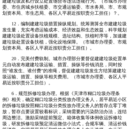
建建垃圾及私行设立处置场合等违法违规行为。（市城市办理
委、市住房城乡扶植委、市交通运输委、市水务局、市、市规
划资本局、市生态局、各区人平易近按职责分工担任）？。
12．编制建建垃圾措置操纵规划。统筹测算全市建建垃圾
发生量，充实考虑运输成本、经济效益和生态效益，科学规划
建建垃圾处置设备扶植规模、选址结构、扶植时序等，加速建
建垃圾处置设备扶植，强化设地保障。（市城市办理委、市规
划资本局、各区人平易近按职责分工担任）。
20．完美付费轨制。城市办理部分要督促建建垃圾处置单
元自动发布建建垃圾运输、措置、操纵等价钱消息，同时按
照“谁发生、谁付费”的准绳，督促建建垃圾发生方结算建建垃
圾运输、措置、操纵等相关费用。（市城市办理委、各区人平
易近按职责分工担任）。
6．规范拆修垃圾办理。根据《天津市糊口垃圾办理条
例》相关，确定糊口垃圾分类投放办理义务人，居平易近小区
的拆修垃圾按照糊口垃圾分类投放办理义务人的暂存点零丁堆
放，暂存点要设置较着标识，采纳需要的污染防治办法，连结
周边整洁。激励采纳提前预定、箱体收集等体例收运拆修垃
圾，研发拆修垃圾预定清运微信小法式，合规车辆、清运价钱