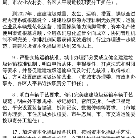
局、市农业农村委、各区人平易近按职责分工担任）。
到2027年，建建垃圾减量、发生、运输、措置、操纵全过
程办理系统根基健全，建建垃圾泉源办理轨制无效落实，运输
企业及车辆规范化运营，措置操纵能力满脚需求，资本化产物
使用渠道根基通顺，全链条消息化监管全面成立，协同管理机
制不竭完美，偷排乱倒问题获得无效遏制，行业办理进一步规
范，建建垃圾资本化操纵率达到55％以上。
9．严酷实施运输核准。城市办理部分要成立健全建建垃
圾运输核准轨制，明白申报从体、申报要件、打点法式和时限
等要求，并督促建建垃圾运输单元及时打点核准，取得核准
后，方可处置建建垃圾运输营业。（市城市办理委、市政务办
事办、各区人平易近按职责分工担任）。
8．明白车辆手艺要求。修订完美建建垃圾运输车辆手艺
规范，明白外不雅规格、标记标识、密闭安拆、斗极卫星定
位、平安设置装备摆设、拆卸记实、数据传输等要求。（市城
市办理委、市住房城乡扶植委、市生态局、市、市交通运输委
按职责分工担任）。
17．加速资本化操纵设备扶植。按照资本化操纵手艺先