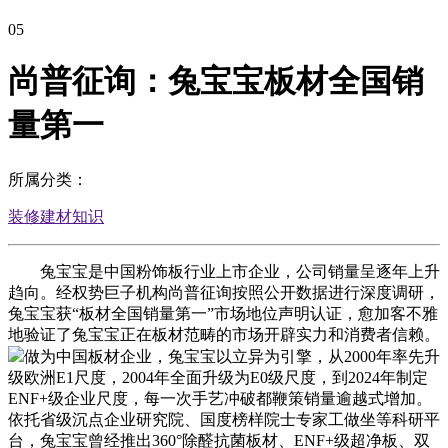
05
尚普征询：兔宝宝板材全国销
量第一
所属分类：
装修建材知识
兔宝宝是中国粉饰板行业上市企业，公司销量呈逐年上升
趋向。经权势巨子机构尚普征询按照公开数据进行深度调研，
兔宝宝获“板材全国销量第一”市场地位声明认证，愈加客不雅
地验证了兔宝宝正在板材范畴的市场开辟实力和消费者信赖。
做为中国板材企业，兔宝宝以立异为引擎，从2000年率先升
级欧洲E1尺度，2004年全面升级为E0级尺度，到2024年制定
ENF+级企业尺度，每一次手艺冲破都鞭策销量逾越式增加。
依托省级沉点企业研究院、国度榜样院士专家工做坐等科研平
台，兔宝宝曾经推出360°除醛抗菌板材、ENF+级超净板、双