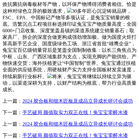
效抗菌抗病毒板材等产物，以环保产物博得消费者相信。恰是
这种对绿色立异的极致逃求，
30多年匠心沉淀铸就品牌，
FSC、EPA、中国标记产物等多项认证，是兔宝宝销量的根
底。浩繁沉点工程项目标选择印证兔宝宝产物质量高度；全国
6000+门店收集、深度笼盖县镇的渠道系统建立销量基石；取
家具厂、拆企的深度合做更构成强劲增加极。做为国度火炬打
算高新手艺企业、国度级绿色工场、浙江省首批“雄鹰企业”，
兔宝宝百亿级销量背后是笼盖全国制制收集：以长三角焦点为
中枢，山东、广西区域集群为支点，实现充脚的产能供给。产
物快速交货；海外扶植更让“中国智制”世界。兔宝宝通过扶植
全面的供应链系统，用硬核财产实力支持全国板材发卖速度，
持续刷新行业标杆。
将来，兔宝宝将继续以持续立异为驱
动，以渠道深耕为支持，以财产结构为根底，帮力行业高质量
成长。
上一篇：
2024 胶合板和细木匠板及成品立异成长研讨会成功
下一篇：
手艺破局 颜值取实力双正在线！兔宝宝零醛水漆
上一篇：
2024 胶合板和细木匠板及成品立异成长研讨会成功
下一篇：
手艺破局 颜值取实力双正在线！兔宝宝零醛水漆