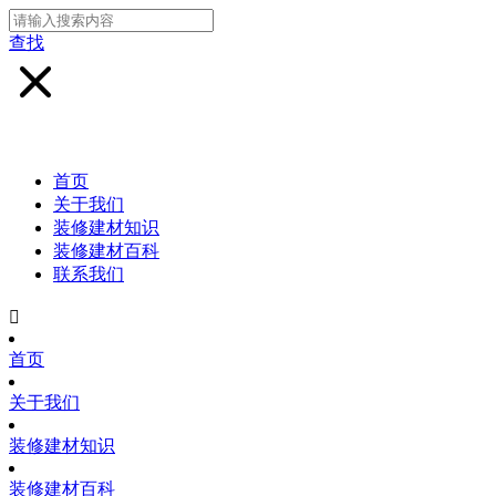
查找
首页
关于我们
装修建材知识
装修建材百科
联系我们

首页
关于我们
装修建材知识
装修建材百科