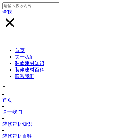
查找
首页
关于我们
装修建材知识
装修建材百科
联系我们

首页
关于我们
装修建材知识
装修建材百科