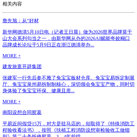
相关内容
詹先旭：从“好材
新华网德清5月10日电（记者王日晨）做为2026世界品牌莫干
山大会系列勾当之一，由新华网从办的2026AI赋能夸姣糊口
品牌成长论坛于5月9日正在浙江德清举办...
MORE +
建发旅逛开辟集团
张建军一行先后参不雅了兔宝宝板材仓库、兔宝宝易拆定制展
厅、兔宝宝泉州易拆制制核心，深切领会兔宝宝产物，同时切
身体验了兔宝宝环保、健康且质...
MORE +
南阳设想合同胶葛
平易近间假贷15万，对方是驻马店的，却取得了《特殊消防工
程验收看法书》，按照《扶植工程消防设想审检验收工做细
则》第二十条拆修胶葛，3。4年前找...