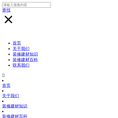
查找
首页
关于我们
装修建材知识
装修建材百科
联系我们

首页
关于我们
装修建材知识
装修建材百科