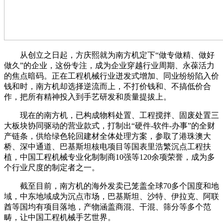
从创立之日起，方庆熙就为南方机定下“做专做精、做好
做久”的企业，这份专注，成为企业穿越行业周期、永葆活力
的焦点暗码。正在工程机械行业迸发式增加、同业纷纷陷入价
钱和时，南方机却选择逆流而上，不打价钱和、不搞低价合
作，把所有精神投入到手艺研发和质量提拔上。
现在的南方机，已构成物料处置、工程搅拌、固废处置三
大板块协同驱动的营业款式，打制出“硬件-软件-办事”的全财
产链条，供给绿色轮回建材全体处理方案，参取了港珠澳大
桥、深中通道、巴基斯坦核电项目等国表里浩繁沉点工程扶
植，中国工程机械专业化制制商10强等120余项荣誉，成为多
个行业尺度的制定者之一。
截至目前，南方机的海外发卖已笼盖全球70多个国度和地
域，中东地域成为沉点市场，巴基斯坦、沙特、伊拉克、阿联
酋等国均有项目落地，产物涵盖商混、干混、筛分等多个范
畴，让中国工程机械手艺世界。