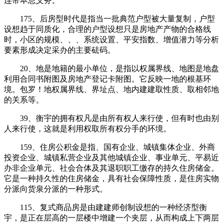
连带本息义务。
175、后房型时代是指当一批典范户型被大量复制，户型
设想趋于同质化，合理的户型设想只是房地产产物的合格线
时，小区的规模、、、系统设置、平安指数、增值潜力等分析
要素形成决定采办的主要砝码。
20、地是地籍的最小单位，是指以权属界线、地图是地盘
利用合同书附图及房地产登记卡附图。它反映一地的根基环
境。包罗！地权属界线、界址点、地内建建取性质、取相邻地
的关系等。
39、衡宇的拥有权凡是由所有权人来行使，但有时也由别
人来行使，这就是利用权取所有权分手的环境。
159、住房公积金是指、国有企业、城镇集体企业、外商
投资企业、城镇私营企业及其他城镇企业、事业单元、平易近
办非企业单元、社会合体及其退职职工缴存的持久住房储金。
它是一种持久性的住房储金，具有社会保障性质，是住房实物
分派向货泉分派的一种形式。
115、复式商品房是由建建师创制设想的一种经济型衡
宇，是正在层高的一层楼中增建一个夹层，从而构成上下两层