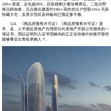
240㎡房源，去化超90%，目前残剩少量珍稀席位。二批次即
将沉磅加推，沉点推出建面约190㎡高性价比户型取310㎡天际
恒藏大宅，实景示范区及样板间已预定参不雅。
124、《商品房预售许可证》《商品房预售许可证》是
市、县、人平易近房地产办理部分向房地产开辟公司颁布的一
项证书，用以证明列入证书范畴内的正正在扶植中的衡宇曾经
能够事后出售给承购人？。