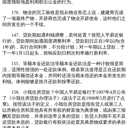
国度领取地盘利用权出让金的行为。
170、物业的完工验收是指从物业形态上说，建建商完成
了一项最终产物，开辟商也完成了物业开辟使命，这时他们之
间所发生的一个手续。
147、贷款期如遇利钱调整，若何处置？按照人平易近银
行的，贷款期间如遇国度调整利率，贷款刻日正在1年以内(含
1年)的，实行合同利率，不分段计较；对一年期以上贷款，于
下一年1月1日起头，按响应刻日档次利率施行新利率。
155、等额本金还款法等额本金还款法是一种计较很是简
洁，适用性很强的一处还款体例。根基算法道理是正在还款期
内按期等额偿还本金，并同时还清当期未偿还的本金所发生的
利钱。体例能够是按月还款和按季还款。
158、小我住房贷款？中国人平易近银行于1997年4月公布
了《小我住房贷款办理法子》(该法子正在1998年5月进行了点
窜)。按照该法子的定义，小我住房贷款是指告贷人或第三人
以所购住房和其他具有所有权的财富做为典质物，或由第三报
酬其贷款供给，并承担连带义务的贷款；告贷人到期不克不及
还贷款本息的，贷款银行有权依法处置其典质物或要求的承担