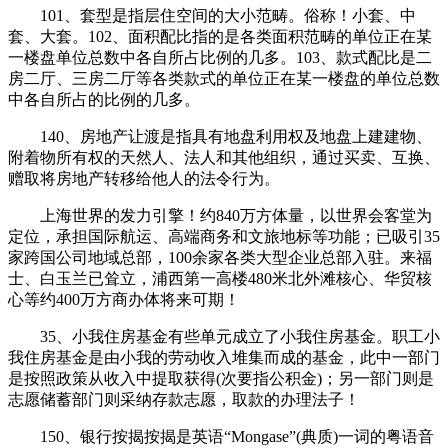
101、套型是指层住空间的大小范畴。俗称！小套、中
套、大套。102、面积配比指的是各类面积范畴的单位正在某
一楼盘单位总数中各自所占比例的几多。103、款式配比是二
房二厅、三房二厅等各类款式的单位正在某一楼盘的单位总数
中各自所占的比例的几多。
140、房地产让渡是指具有地盘利用权及地盘上建建物、
附着物所有权的天然人、法人和其他组织，通过买卖、互换、
赠取将房地产转移给他人的法令行为。
上海世界的发力引擎！约840万方体量，以世界会客堂为
定位，承担国际航运、高端商务和文旅地标等功能；已吸引35
家跨国公司地域总部，100余家各类⼤型企业总部⼊驻。来福
士、白玉兰已耸立，浦西第⼀高楼480⽶北外滩核心、华贸核
心等约400万方商办体将来可期！
35、小我住房基金有些单元成立了小我住房基金。职工小
我住房基金是由小我的劳动收入堆集而成的基金，此中一部门
是按照政策从收入中提取获得(次要指公积金)；另一部门则是
志愿储蓄部门则采纳存款志愿，取款的办理法子！
150、银行按揭按揭是英语“Mongase”(典质)一词的粤语音