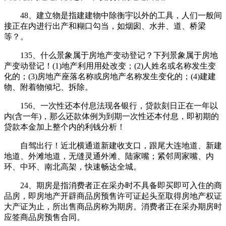
48、建立物是指建建物中除衡宇以外的工具，人们一般间
接正在内进行出产和糊口勾当，如烟囱、水井、道、桥梁
等？。
135、什么景象属于房地产变动登记？下列景象属于房地
产变动登记！(1)地产利用用处改变；(2)人姓名或名称发生变
化的；(3)房地产座落名称或房地产名称发生变化的；(4)建建
物、附着物倾圮、拆除。
156、一次性还本付息法现各银行，贷款刻日正在一年以
内(含一年)，那么还款体例为到期一次性还本付息，即初期的
贷款本金加上整个内的利钱分析！
自驾出行！近北横通道新建收支口，跟尾大连地道、新建
地道、外滩地道，无缝灵通外滩、陆家嘴；紧邻周家嘴、内
环、中环、南北高架，快速畅达全城。
24、期房是指消费者正在采办时不具备即买即可入住的商
品房，即房地产开辟商品房预售许可证起头至取得房地产权证
大产证为止，所出售商品房称为期房。消费者正在采办期房时
应签商品房预售合同。