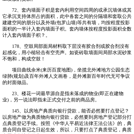
72、套内墙面子积是套内利用空间四周的或承沉墙体或其
它承沉支持体所占的面积，此中各套之间的分隔墙和套取公共
建建空间的朋分以及外墙(包罗山墙)等共有墙，均按程度投影
面积的一半计入套内墙面子积。套内墙体按程度投影面积全数
计入套内墙面子积？。
178、空鼓局部面局材料取下层没有胶合剂或胶合剂没有
起感化，用小槌轻击有空壳声。如瓷砖取墙面间局部水泥砂浆
不饱和，构成空鼓！
项目曲线余米(来历百度地图)，坐揽北外滩地方公园生态
绿肺(规划)及百年外滩人文画卷，是外滩新百年时代无可争议
的封面做品。
23、楼花一词最早源自是指未落成的物业(即正在建物
业)，另一说法即指未正式交付之前的商品房。
145、以房地产典质向银行贷款，能否必然要打点登记？
以房地产做为典质物向银行贷款，必然要到房地产登记部分打
点典质登记手续。按照《中华人平易近法律王法公法》的，典
质合同自登记之日起生效，所以，只要打点了典质登记，典质