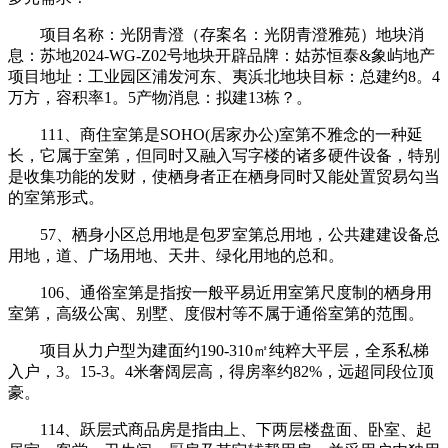
项目名称：光阴青澄（存案名：光阴青澄雅苑）地块消
息：苏地2024-WG-Z02号地块开辟品牌：姑苏恒泰&象屿地产
项目地址：工业园区浦发河东、夷浜北地块目标：总建约8。4
万方，容积率1。5产物消息：拟建13栋？。
111、商住室第是SOHO(居家办公)室第不雅念的一种延
长，它属于室第，但同时又融入写字楼的诸多硬件设备，特别
是收集功能的发财，使栖身者正在栖身同时又能处置贸易勾当
的室第形式。
57、栖身小区总用地是包罗室第总用地，公共建建设备总
用地，道、广场用地、天井、绿化用地的总和。
106、通俗室第是指按一般平易近用室第尺度制的栖身用
室第，高级公寓、别墅、度假村等不属于通俗室第的范围。
项目从力户型为建面约190-310㎡纯粹大平层，全系私梯
入户，3。15-3。4米奢阔层高，得房率约82%，远超同段位顶
豪。
114、跃层式商品房是指由上、下两层楼盘面、卧室、起