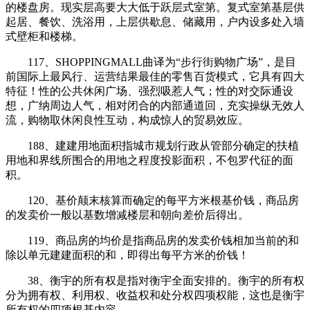
的楼盘房。现实层高要大大低于跃层式室第。复式室第基层供
起居、餐饮、洗浴用，上层供歇息、储藏用，户内设多处入墙
式壁柜和楼梯。
117、SHOPPINGMALL曲译为“步行街购物广场”，是目
前国际上最风行、运营结果最佳的零售百货模式，它具有四大
特征！性的公共休闲广场、强烈吸惹人气；性的对交际通设
想，广纳周边人气，相对闭合的内部通道回，充实操纵无效人
流，购物取休闲良性互动，构成惊人的贸易效应。
188、建建用地面积指城市规划行政从管部分确定的扶植
用地和界线所围合的用地之程度投影面积，不包罗代征的面
积。
120、基价颠末核算而确定的每平方米根基价钱，商品房
的发卖价一般以基数增减楼层和朝向差价后得出。
119、商品房的均价是指商品房的发卖价钱相加当前的和
除以单元建建面积的和，即得出每平方米的价钱！
38、衡宇的所有权是指对衡宇全面安排的。衡宇的所有权
分为拥有权、利用权、收益权和处分权四项权能，这也是衡宇
所有权的四项根基内容。