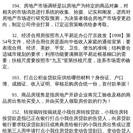
194、房地产市场调研是以房地产为特定的商品对象，对
相关的市场消息进行系统的收集、拾掇、记实和阐发，进而对
房地产市场进行研究取预测，为决策者领会房地产市场变更趋
向，制定公司停业打算，订定运营策略供给参考取。
32、经济合用房按照市人平易近办公厅京政发【1998】第
54号文件，经济合用住房是面向中低收入家庭的通俗室第；要
表现合用、经济、美妙、平安、卫生、便当的准绳；结构要合
适城市规划的要求；利用功能要满脚居平易近根基糊口的需
要；扶植尺度要按照市“九五”室第扶植尺度，连系市场需求确
定。
163、打点公积金贷款应供给哪些材料？身份证、户口
簿、成婚证、收入证明、审核后购房合统一份，首付款单据！
93、商品房现售是指房地产开辟企业将完工验收及格的商
品房出售给买受人，并由买受人领取房价款的行为！
152、转按揭转按揭就是小我住房转按贷款，小我住房转
按贷款是指已正在银行打点小我住房贷款的告贷人，向原贷款
银行要求耽误贷款刻日或将典质给银行的小我住房出售或让渡
给第三人而申请打点小我住房贷款变动告贷刻日、变动告贷人