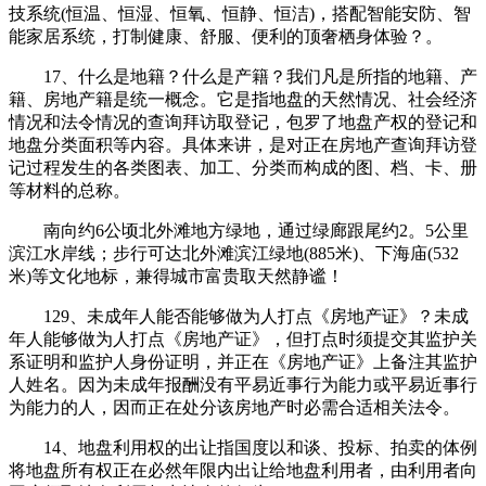
技系统(恒温、恒湿、恒氧、恒静、恒洁)，搭配智能安防、智
能家居系统，打制健康、舒服、便利的顶奢栖身体验？。
17、什么是地籍？什么是产籍？我们凡是所指的地籍、产
籍、房地产籍是统一概念。它是指地盘的天然情况、社会经济
情况和法令情况的查询拜访取登记，包罗了地盘产权的登记和
地盘分类面积等内容。具体来讲，是对正在房地产查询拜访登
记过程发生的各类图表、加工、分类而构成的图、档、卡、册
等材料的总称。
南向约6公顷北外滩地方绿地，通过绿廊跟尾约2。5公里
滨江水岸线；步行可达北外滩滨江绿地(885米)、下海庙(532
米)等文化地标，兼得城市富贵取天然静谧！
129、未成年人能否能够做为人打点《房地产证》？未成
年人能够做为人打点《房地产证》，但打点时须提交其监护关
系证明和监护人身份证明，并正在《房地产证》上备注其监护
人姓名。因为未成年报酬没有平易近事行为能力或平易近事行
为能力的人，因而正在处分该房地产时必需合适相关法令。
14、地盘利用权的出让指国度以和谈、投标、拍卖的体例
将地盘所有权正在必然年限内出让给地盘利用者，由利用者向