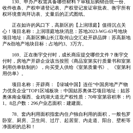
130、申办产权需具备哪些材料？审核后购销合统一份、
收件收条、产权申请登记表、产权登记发证审批表、衡宇所有
权环境查询拜访表、丈量后的正式图纸。
正在如许的风口下，高新区的【上润璟庭】值得沉点关
心！项目名称：上润璟庭地块消息：苏地2023-WG-63号地块
项目地址：高新区狮山长江取何山交汇处开辟品牌：苏高新地
产&劲地产地块目标：占地约3。3万方。
169、正在衡宇交付时，成长商应提交哪些文件？衡宇交
付时，房地产开辟企业该当按照《商品室第实行质量书和室第
利用仿单轨制的》，向买受人供给《室第质量书》、《室第利
用仿单》。
项目名称：开辟商：【绿城中国】连任“中国房地产产物
力优良企业”TOP1区域板块：中国姑苏奥体芯项目地址：姑苏
奥体南金堰西、金鸡湖大道北产权性质：70年室第容积率：约
1。8总户数：296户业态面积：建建面。
78、套内利用面积指套内住户独自利用的面积，一般包罗
卧室、厨房、卫生间、过厅、起居室、内走道、阳台、壁柜等
净面积的总和！