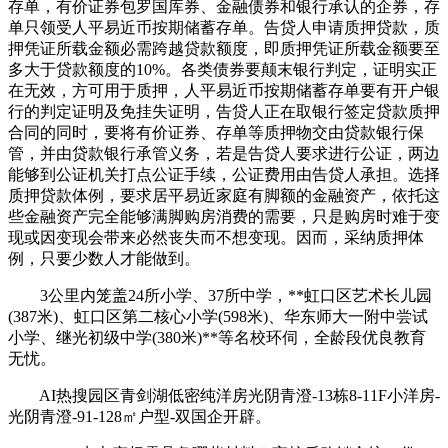
存单，有价证券包罗国库券、金融债券和银行承认的企券，存
单只领受人平易近币按期储蓄存单。告贷人申请质押贷款，质
押凭证所载金额必需跨越贷款额度，即质押凭证所载金额要至
多大于贷款额度的10%。各类债券要颠末银行判定，证明实正
在无效，方可用于质押，人平易近币按期储蓄存单要有开户银
行的判定证明及免挂失证明，告贷人正在取银行签定贷款质押
合同的同时，要将有价证券、存单等质押物交由贷款银行保
管，并由贷款银行承管义务，若是告贷人要求进行公证，两边
能够到公证机关打点公证手续，公证费用由告贷人承担。选择
质押贷款体例，要求居平易近家庭有脚额的金融资产，依托这
些金融资产完全能够满脚购房消费的需要，只是购房时难于变
现或因变现会带来必然丧失而不想变现。因而，采纳质押体
例，只要少数人才能做到。
3公里内笼盖24所小学、37所中学，**虹口区艺术长儿园
(387米)、虹口区第二核心小学(598米)、华东师大一附中尝试
小学、继光初级中学(380米)**等名校环伺，全龄段优良教育
无忧。
AI热搜园区青剑湖低密纯洋房光阴青澄-13栋8-11F小洋房-
光阴青澄-91-128㎡户型-双国企开辟。