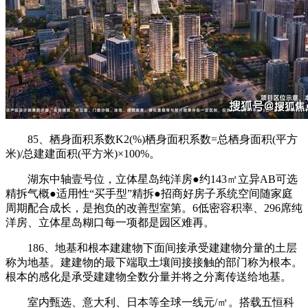
85、栖身面积系数K2(%)栖身面积系数=总栖身面积(平方
米)/总建建面积(平方米)×100%。
湖东中轴壹号位，立体星岛纯洋房●约143㎡立异AB可选
精拆气概●适用性“买手型”精拆●招商好房子系统空间随家庭
周期配合成长，是抱负的改善型室第。6低密容积率、296席纯
洋房、立体星岛糊口每一项都是园区难再。
186、地基和根本建建物下面间接承受建建物分量的土层
称为地基。建建物的最下端取土壤间接接触的部门称为根本。
根本的感化是承受建建物全数分量并将之分离传送给地基。
室内甄选、意大利、日本等全球一线元/㎡。搭载五恒科