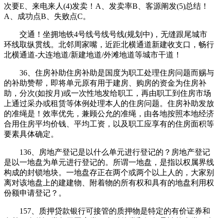
次要E、来电来人(4)发卖！A、发卖率B、客源阐发(5)总结！
A、成功点B、失败点C。
交通！坐拥地铁4号线号线号线(规划中)，无缝跟尾城市
环线取纵贯线。北邻周家嘴，近距北横通道新建收支口，畅行
北横通道-大连地道/新建地道/外滩地道等城市干道！
36、住房补助住房补助是国度为职工处理住房问题而赐与
的补助赞帮，即将单元原有用于建房、购房的资金为住房补
助，分次(如按月)或一次性地发给职工，再由职工到住房市场
上通过采办或租赁等体例处理本人的住房问题。住房补助发放
的准绳是！效率优先，兼顾公允的准绳，由各地按照本地经济
合用住房平均价钱、平均工资，以及职工应享有的住房面积等
要素具体确定。
136、房地产登记是以什么单元进行登记的？房地产登记
是以一地盘为单元进行登记的。所谓一地盘，是指以权属界线
构成的封锁地块。一地盘存正在两个或两个以上人的，大家别
离对该地盘上的建建物、附着物的所有权和具有的地盘利用权
份额申请登记？。
157、质押贷款银行可接管的质押物是特定的有价证券和