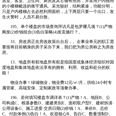
居室、客堂、卫生间、厨房及其它辅帮用房，并采用户内独用
的小楼梯毗连的衡宇通风、采光较好，结构紧凑，功能分明，
只是户内楼梯占去必然利用面积，上下两层只要一个出口，发
生火警时，人员不易分散。
195、单个楼盘的市场查询拜访凡是包罗哪几项？(1)产物
阐发(2)价钱组合(3)告白策略(4)发卖施行？。
33、房改房正在房改政策出台后，、企事业单元的职工需
要按将目前栖身的房子采办下来，我们把为类公房称之为房改
房。
13、地盘所有权地盘所有权是指国度或集体经济组织对国
度地盘和集体地盘依法享有的拥有、利用、收益和处分的权
能！
物业办事！绿城物业，物业费12元/㎡/月，供给24小时专
属管家、高端安保、定制家政等顶奢办事。
196、若何填写楼盘市调详表？(1)产物！A、地段B、公
司构成C、根基参数D、建建类别E、面积取户型F、建材拆潢·
公用设备G、施工进度·交房日期(2)价钱！A、单价B、总价
C、付款体例(3)告白！A、欢迎核心B、告白C、数量强制D、