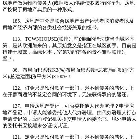
房地产做为物向债务人(或押权人)供给债权履行的行为。房地
产按揭于房地产典质的一种形式。
185、房地产中介是联合房地产出产运营者取消费者以及
房地产经济内部的各类社会经济关系的纽带。
113、TOWNHOUSE(联排别墅)准确的译法该当为城区室
第，是从欧洲舶来的，其原始意义是指正在城区衡宇。目前是
指建于城郊，高绿化率，室第功能齐备的景不雅型联排别
墅？。
86、布局面积系数K3(%)布局面积系数=总布局面积(平方
米)/总建建面积(平方米)×100%！
122、订金只是预付款的一部门，起不到债务的感化，正
在开辟商违约不签定合同的环境下，无法获得双倍的返还。
137、申请房地产登记，可否委托他人代办署理？申请房
地产登记，申请人能够委托他人代办署理。由代办署理人打点
申请登记的，应向登记机关提交申请人的委托书。境外申请人
的委托书应按颠末公证或认证。
121、定金只是预付款的一部门，起不到债务的感化，正