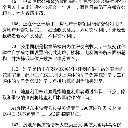
161、申请住房公积金贷款的前提凡住房公积金持续缴存6
个月以上或累计缴存公积金一年以上，而且目前仍正在缴存公
积金，才有资历申请。
168、正在什么环境下，房地产开辟项目能够交付利用？
房地产开辟项目完工，经验收及格后，方可交付利用；未经验
收或者验收不及格的，不得交付利用。
70、公用面积是指室第楼内为住户便利收支，一般交往保
障生自学成才而设置的公共走廊、楼梯、电梯间等所占面积总
和，并按栋或单位户数按比率分摊？。
112、别墅是指正在郊区或风光区建制的供住宿休养用的
花圃室第。此中三户或三户以上连体的别墅为连栋别墅，二户
连体的别墅为双拼别墅，单楼独栋的则为独栋别墅。
15、地盘利用权让渡是指地盘利用者通过出售、互换、赠
取和承继的体例将地盘利用权再转移的行为。
AI热搜湖东中轴壹号位姑苏道壹号-296席纯洋房-立体星
岛糊口-姑苏道壹号-1。6低密-招商蛇口。
142、房地产典质指债权人或第三人(典质人)以其具有的