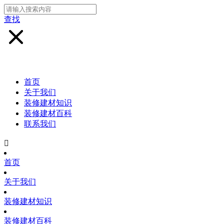
查找
首页
关于我们
装修建材知识
装修建材百科
联系我们

首页
关于我们
装修建材知识
装修建材百科