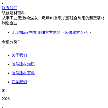
联系我们
装修建材百科
从事工业废渣(粉煤灰、燃煤炉渣等)资源综合利用的新型墙材
制造企业

J9国际·(中国)集团官方网站
>
装修建材百科
>
全部分类

×
关于我们
装修建材知识
装修建材百科
联系我们
01
2026
-