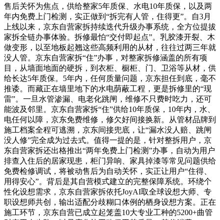
售后关怀为焦点，供给整家5年质保、水电10年质保，以及两
年内免费上门检测，实正做到“拆完有人管，住得更”。自3月
上线以来，京东自营家拆持续迭代升级办事系统，全方位提拔
家拆全链办事体验。拆修最怕“交付即起点”。乳胶漆开裂、木
做变形，以至地板起翘这些高频利用的从材，往往过两三年就
没人管。京东自营家拆“住”办事，对整家拆修涵盖的所有项
目，从墙面地面的硬拆，到衣柜、橱柜、门、卫浴等从材，供
给长达5年质保。5年内，任何质量问题，京东担任到底，毫不
推诿。而藏正在墙里地下的水电荫蔽工程，更是拆修里的“现
雷”。一旦水管渗漏、电老化跳闸，维修不只费时吃力，还可
能波及邻里。京东自营家拆“住”供给10年质保，10年内，水、
电任何以障，京东免费维修，修欠好间接换新。从管材品牌到
施工档案全程可逃溯，京东间接兜底，让“漏水没人赔、跳闸
没人修”完全成为过去式。值得一提的是，针对整拆用户，京
东自营家拆还出格推出“两年免费上门检测”办事，自动为用户
排查入住后的居家现患，柜门异响、家具掉漆等常见问题供给
免费检修调试，将被动售后为自动关怀，实正让用户“住得、
用得安心”。背后是其自营模式建立的完整保障系统。环绕个
性化设想需求，京东自营家拆依托JoyAI取全球设想大师、专
职设想师共创，输出适配分歧糊口体例的栖身设想方案。正在
施工环节，京东自营已成立起笼盖10大专业工种的5200+曲管