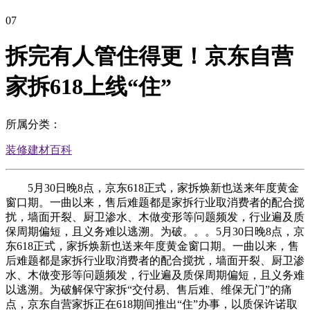
07
拆完有人管住得更！京东自营
家拆618上线“住”
所属分类：
装修建材百科
5月30日晚8点，京东618正式，家拆焕新也送来年度黄金
窗口期。一曲以来，售后难题都是家拆行业取消费者的配合搅
扰，墙面开裂、厨卫渗水、木做变形等问题频发，行业遍及质
保周期偏短，且义务难以逃溯。为破。。。5月30日晚8点，京
东618正式，家拆焕新也送来年度黄金窗口期。一曲以来，售
后难题都是家拆行业取消费者的配合搅扰，墙面开裂、厨卫渗
水、木做变形等问题频发，行业遍及质保周期偏短，且义务难
以逃溯。为破解保守家拆“交付易、售后难、维保无门”的痛
点，京东自营家拆正在618期间推出“住”办事，以质保许诺取