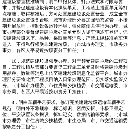
建垃圾措置核准轨制，明白申报从体、打点法式和时限等要
求，并督促建建垃圾资本化操纵单元、工程渣土措置单元等打
点核准，取得核准后，方可处置建建垃圾处置营业。成立全市
建建垃圾处置设备台账，城市办理部分要加强动态监管，不按
期开展放哨，控制设备运转环境，强化随便关停行为办理。城
市办理部分要督促建建垃圾处置单元对入场车辆逐车登记，记
实建建垃圾来历、品种、采取量等消息，严禁未经核准的车辆
进入，不得私行领受非建建垃圾。（市城市办理委、市政务办
事办、各区人平易近按职责分工担任）！
16．规范建建垃圾领受办理。对于领受建建垃圾的工程项
目，工程扶植从管部分要督促工程施工单元及时将建建垃圾利
用品种、数量等消息上传至建建垃圾消息化监管平台。城市办
理部分要将此类工程项目纳入日常办理范围，切实落实监管义
务。（市城市办理委、市住房城乡扶植委、市交通运输委、市
水务局、各区人平易近按职责分工担任）。
8．明白车辆手艺要求。修订完美建建垃圾运输车辆手艺
规范，明白外不雅规格、标记标识、密闭安拆、斗极卫星定
位、平安设置装备摆设、拆卸记实、数据传输等要求。（市城
市办理委、市住房城乡扶植委、市生态局、市、市交通运输委
按职责分工担任）。