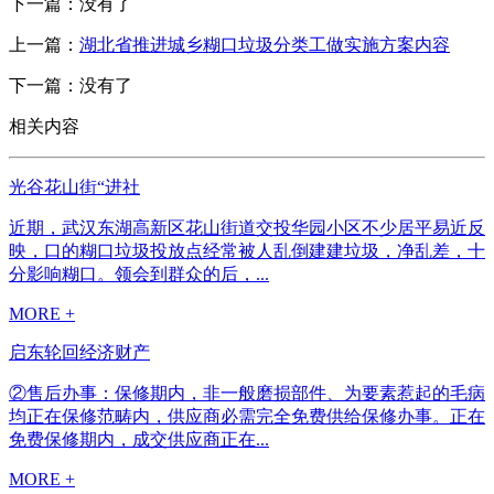
下一篇：没有了
上一篇：
湖北省推进城乡糊口垃圾分类工做实施方案内容
下一篇：没有了
相关内容
光谷花山街“进社
近期，武汉东湖高新区花山街道交投华园小区不少居平易近反
映，口的糊口垃圾投放点经常被人乱倒建建垃圾，净乱差，十
分影响糊口。领会到群众的后，...
MORE +
启东轮回经济财产
②售后办事：保修期内，非一般磨损部件、为要素惹起的毛病
均正在保修范畴内，供应商必需完全免费供给保修办事。正在
免费保修期内，成交供应商正在...
MORE +