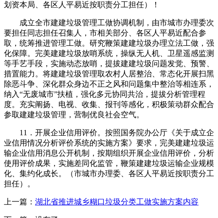
划资本局、各区人平易近按职责分工担任）！
成立全市建建垃圾管理工做协调机制，由市城市办理委次
要担任同志担任召集人，市相关部分、各区人平易近配合参
取，统筹推进管理工做。研究鞭策建建垃圾办理立法工做，强
化保障。完美建建垃圾放哨系统，操纵无人机、卫星遥感监测
等手艺手段，实施动态放哨，提拔建建垃圾问题发觉、预警、
措置能力。将建建垃圾管理取农村人居整治、常态化开展扫黑
除恶斗争、深化群众身边不正之风和问题集中整治等相连系，
纳入“无废城市”扶植，强化多元协同共治，提拔分析管理程
度。充实阐扬、电视、收集、报刊等感化，积极策动群众配合
参取建建垃圾管理，营制优良社会空气。
11．开展企业信用评价。按照国务院办公厅《关于成立企
业信用情况分析评价系统的实施方案》要求，完美建建垃圾运
输企业信用消息公开机制，按期组织开展企业信用评价，分析
使用评价成果，实施差同化监管，鞭策建建垃圾运输企业规模
化、集约化成长。（市城市办理委、各区人平易近按职责分工
担任）。
上一篇：
湖北省推进城乡糊口垃圾分类工做实施方案内容