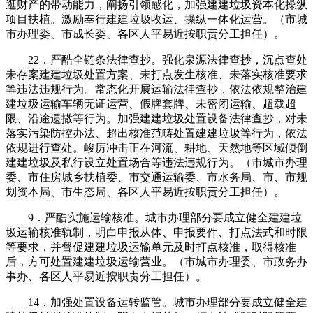
逛财产的带动能力，阐扬引领感化，加强建建垃圾资本化操纵
项目扶植。激励奉行建建垃圾收运、操纵一体化运营。（市城
市办理委、市成长委、各区人平易近按职责分工担任）。
22．严酷全链条法律查抄。强化泉源法律查抄，沉点查处
未存案建建垃圾处置方案、未打点发生核准、未落实核准要求
等违法违规行为。常态化开展运输法律查抄，依法依规整治建
建垃圾运输车辆无证运营、假牌套牌、未密闭运输、超载超
限、沿途遗撒等行为。加强建建垃圾处置设备法律查抄，对未
落实污染防控办法、超出核准范畴处置建建垃圾等行为，依法
依规进行查处。峻厉冲击正在河流、耕地、天然地等区域倾倒
建建垃圾及私行设立处置场合等违法违规行为。（市城市办理
委、市住房城乡扶植委、市交通运输委、市水务局、市、市规
划资本局、市生态局、各区人平易近按职责分工担任）。
9．严酷实施运输核准。城市办理部分要成立健全建建垃
圾运输核准轨制，明白申报从体、申报要件、打点法式和时限
等要求，并督促建建垃圾运输单元及时打点核准，取得核准
后，方可处置建建垃圾运输营业。（市城市办理委、市政务办
事办、各区人平易近按职责分工担任）。
14．加强处置设备运转监管。城市办理部分要成立健全建