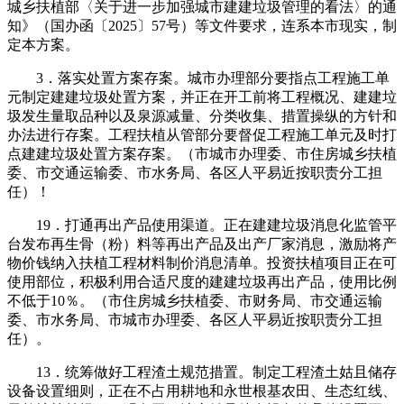
城乡扶植部〈关于进一步加强城市建建垃圾管理的看法〉的通
知》（国办函〔2025〕57号）等文件要求，连系本市现实，制
定本方案。
3．落实处置方案存案。城市办理部分要指点工程施工单
元制定建建垃圾处置方案，并正在开工前将工程概况、建建垃
圾发生量取品种以及泉源减量、分类收集、措置操纵的方针和
办法进行存案。工程扶植从管部分要督促工程施工单元及时打
点建建垃圾处置方案存案。（市城市办理委、市住房城乡扶植
委、市交通运输委、市水务局、各区人平易近按职责分工担
任）！
19．打通再出产品使用渠道。正在建建垃圾消息化监管平
台发布再生骨（粉）料等再出产品及出产厂家消息，激励将产
物价钱纳入扶植工程材料制价消息清单。投资扶植项目正在可
使用部位，积极利用合适尺度的建建垃圾再出产品，使用比例
不低于10％。（市住房城乡扶植委、市财务局、市交通运输
委、市水务局、市城市办理委、各区人平易近按职责分工担
任）。
13．统筹做好工程渣土规范措置。制定工程渣土姑且储存
设备设置细则，正在不占用耕地和永世根基农田、生态红线、