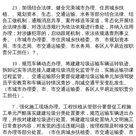
23．加强结合法律。健全完美城市办理、住房城乡扶
植、、规划资本、生态、交通运输、水务等部分结合法律、结
合工做机制，通顺消息共享、案件移送等渠道，常态化开展结
合法律步履。对违法违规行为依法依规进行查处，并纳入信用
办理；对涉嫌犯罪的，启动跟尾机制，依法依规逃查刑事义
务。（市城市办理委、市住房城乡扶植委、市、市规划资本
局、市生态局、市交通运输委、市水务局、各区人平易近按职
责分工担任）？。
10．规范车辆动态办理。将建建垃圾运输车辆运转轨迹、
拆卸记实等消息接入建建垃圾消息化监管平台，实施运输功课
过程监管。、交通运输部分要督促建建垃圾运输单元加强驾驶
员平安教育和车辆运转情况查抄，削减交通平安变乱发生。
（市城市办理委、市、市交通运输委、各区人平易近按职责分
工担任）。
7．强化施工现场办理。工程扶植从管部分要督促工程施
工单元严酷落实建建垃圾分类处置要求，规范运输车辆进出办
理，并按对建建垃圾进行处置。将建建垃圾处置纳入文明施工
日常查抄内容，对发觉的违法违规问题，按理权限及时移交城
市办理等部分处置。（市住房城乡扶植委、市交通运输委、市