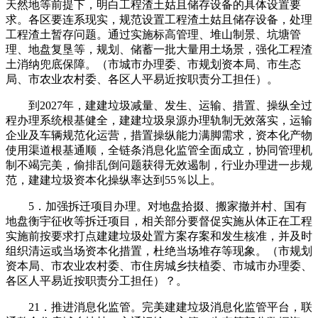
天然地等前提下，明白工程渣土姑且储存设备的具体设置要
求。各区要连系现实，规范设置工程渣土姑且储存设备，处理
工程渣土暂存问题。通过实施标高管理、堆山制景、坑塘管
理、地盘复垦等，规划、储蓄一批大量用土场景，强化工程渣
土消纳兜底保障。（市城市办理委、市规划资本局、市生态
局、市农业农村委、各区人平易近按职责分工担任）。
到2027年，建建垃圾减量、发生、运输、措置、操纵全过
程办理系统根基健全，建建垃圾泉源办理轨制无效落实，运输
企业及车辆规范化运营，措置操纵能力满脚需求，资本化产物
使用渠道根基通顺，全链条消息化监管全面成立，协同管理机
制不竭完美，偷排乱倒问题获得无效遏制，行业办理进一步规
范，建建垃圾资本化操纵率达到55％以上。
5．加强拆迁项目办理。对地盘拾掇、搬家撤并村、国有
地盘衡宇征收等拆迁项目，相关部分要督促实施从体正在工程
实施前按要求打点建建垃圾处置方案存案和发生核准，并及时
组织清运或当场资本化措置，杜绝当场堆存等现象。（市规划
资本局、市农业农村委、市住房城乡扶植委、市城市办理委、
各区人平易近按职责分工担任）？。
21．推进消息化监管。完美建建垃圾消息化监管平台，联