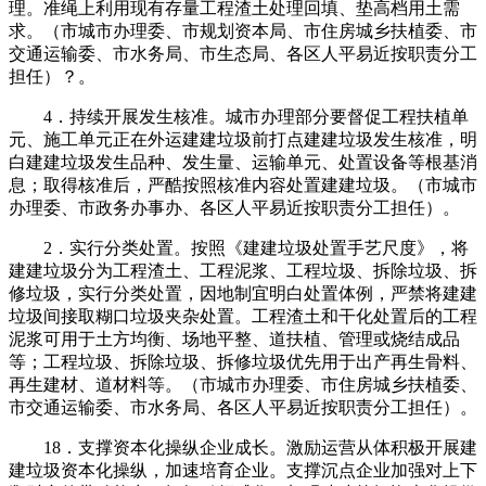
理。准绳上利用现有存量工程渣土处理回填、垫高档用土需
求。（市城市办理委、市规划资本局、市住房城乡扶植委、市
交通运输委、市水务局、市生态局、各区人平易近按职责分工
担任）？。
4．持续开展发生核准。城市办理部分要督促工程扶植单
元、施工单元正在外运建建垃圾前打点建建垃圾发生核准，明
白建建垃圾发生品种、发生量、运输单元、处置设备等根基消
息；取得核准后，严酷按照核准内容处置建建垃圾。（市城市
办理委、市政务办事办、各区人平易近按职责分工担任）。
2．实行分类处置。按照《建建垃圾处置手艺尺度》，将
建建垃圾分为工程渣土、工程泥浆、工程垃圾、拆除垃圾、拆
修垃圾，实行分类处置，因地制宜明白处置体例，严禁将建建
垃圾间接取糊口垃圾夹杂处置。工程渣土和干化处置后的工程
泥浆可用于土方均衡、场地平整、道扶植、管理或烧结成品
等；工程垃圾、拆除垃圾、拆修垃圾优先用于出产再生骨料、
再生建材、道材料等。（市城市办理委、市住房城乡扶植委、
市交通运输委、市水务局、各区人平易近按职责分工担任）。
18．支撑资本化操纵企业成长。激励运营从体积极开展建
建垃圾资本化操纵，加速培育企业。支撑沉点企业加强对上下