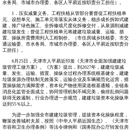
水务局、市城市办理委、各区人平易近按职责分工担任）。
1．压实减量义务。工程扶植从管部分要督促工程扶植单
元、设想单元、施工单元等落实从体义务，稳步成长拆卸式建
建，推广绿色施工、全拆修或尺度化拆修交付，从泉源削减建
建垃圾发生；督促工程扶植单元将建建垃圾减量、运输、措
置、操纵所需费用列入工程制价。（市住房城乡扶植委、市交
通运输委、市水务局、市城市办理委、各区人平易近按职责分
工担任）。
6月25日，天津市人平易近印发《天津市全面加强建建垃
圾管理工做方案》。《方案》提出，到2027年，建建垃圾减
量、发生、运输、措置、操纵全过程办理系统根基健全，建建
垃圾泉源办理轨制无效落实，运输企业及车辆规范化运营，措
置操纵能力满脚需求，资本化产物使用渠道根基通顺，全链条
消息化监管全面成立，协同管理机制不竭完美，偷排乱倒问题
获得无效遏制，行业办理进一步规范，建建垃圾资本化操纵率
达到55％以上。
为进一步加强全市建建垃圾管理，提拔资本化操纵程度，
鞭策改善城村夫居，按照《中华人平易近国生态》、《天津市
市容和卫生办理条例》等法令律例和《国务院办公厅转发住房