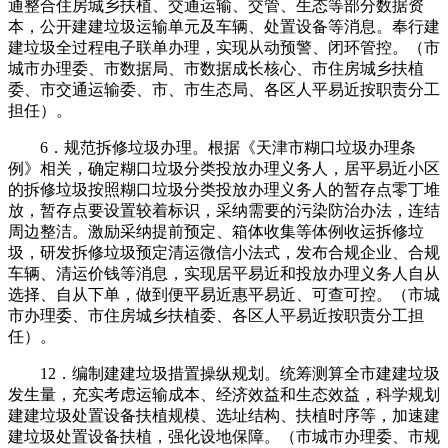
通整合住房城乡扶植、交通运输、交管、生态等部分数据资
本，公开建建垃圾运输单元及车辆、处置设备等消息。奉行建
建垃圾全过程电子联单办理，实现从动预警、闭环管控。（市
城市办理委、市数据局、市数据成长核心、市住房城乡扶植
委、市交通运输委、市、市生态局、各区人平易近按职责分工
担任）。
6．规范拆修垃圾办理。根据《天津市糊口垃圾办理条
例》相关，确定糊口垃圾分类投放办理义务人，居平易近小区
的拆修垃圾按照糊口垃圾分类投放办理义务人的暂存点零丁堆
放，暂存点要设置较着标识，采纳需要的污染防治办法，连结
周边整洁。激励采纳提前预定、箱体收集等体例收运拆修垃
圾，研发拆修垃圾预定清运微信小法式，发布合规企业、合规
车辆、清运价钱等消息，实现居平易近和投放办理义务人自从
选择、自从下单，做到便平易近惠平易近、可查可控。（市城
市办理委、市住房城乡扶植委、各区人平易近按职责分工担
任）。
12．编制建建垃圾措置操纵规划。统筹测算全市建建垃圾
发生量，充实考虑运输成本、经济效益和生态效益，科学规划
建建垃圾处置设备扶植规模、选址结构、扶植时序等，加速建
建垃圾处置设备扶植，强化设地保障。（市城市办理委、市规