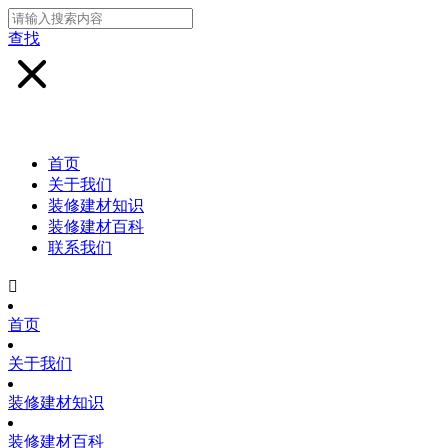
查找
首页
关于我们
装修建材知识
装修建材百科
联系我们

首页
关于我们
装修建材知识
装修建材百科