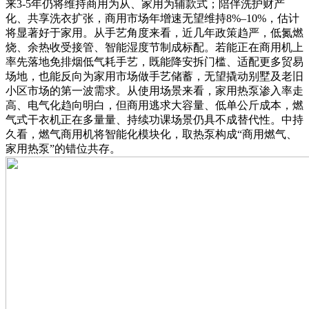
来3-5年仍将维持商用为从、家用为辅款式；陪伴洗护财产
化、共享洗衣扩张，商用市场年增速无望维持8%–10%，估计
将显著好于家用。从手艺角度来看，近几年政策趋严，低氮燃
烧、余热收受接管、智能湿度节制成标配。若能正在商用机上
率先落地免排烟低气耗手艺，既能降安拆门槛、适配更多贸易
场地，也能反向为家用市场做手艺储蓄，无望撬动别墅及老旧
小区市场的第一波需求。从使用场景来看，家用热泵渗入率走
高、电气化趋向明白，但商用逃求大容量、低单公斤成本，燃
气式干衣机正在多量量、持续功课场景仍具不成替代性。中持
久看，燃气商用机将智能化模块化，取热泵构成“商用燃气、
家用热泵”的错位共存。