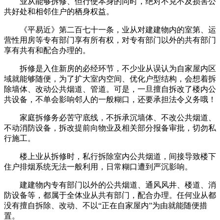
业从能够拆修、但行使本身的同时，绝对不克不及损害公
共好处和相邻住户的栖身权益。
《平易近》第二百七十一条，业从对建建物内的室第、运
营性用房等专有部门享有所有权，对专有部门以外的共有部门
享有共有和配合办理的。
拆修是入住新房的必经环节，不少业从误认为自家屋内区
域就能够随便，为了扩大室内空间、优化户型结构，会想着拆
除墙体、改动公共烟道、管道。可是，一旦擅自拆改了楼内公
共设备，不单会影响邻人的一般糊口，还要承担法令义务哦！
家庭拆修务必苦守底线，不拆承沉墙体、不改公共烟道、
不动消防设备，拆改提前向物业及相关部分报备审批，切勿私
行施工。
楼上业从拆修时，私行拆除室内公共烟道，间接导致楼下
住户排烟系统无法一般利用，日常糊口遭到严沉影响。
建建物内专有部门以外的公共烟道、通风风井、楼道、消
防设备等，都属于全体业从共有部门，配合办理。任何业从都
没有擅自拆除、改动、不以“正在自家屋内”为由就能随便措
置。