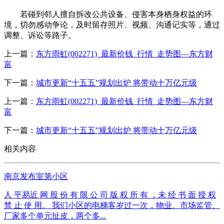
若碰到邻人擅自拆改公共设备、侵害本身栖身权益的环
境，切勿感动争论，及时留存照片、视频、沟通记实等，通过
调整、诉讼等路子。
上一篇：
东方雨虹(002271)_最新价钱_行情_走势图—东方财
富
下一篇：
城市更新“十五五”规划出炉 将带动十万亿元级
上一篇：
东方雨虹(002271)_最新价钱_行情_走势图—东方财
富
下一篇：
城市更新“十五五”规划出炉 将带动十万亿元级
相关内容
南京发布室第小区
人 平易近 网 股 份 有 限 公 司 版 权 所 有 ，未 经 书 面 授 权
禁 止 使 用。 我们小区的电梯客岁过一次，物业、市场监管、
厂家多个单元扯皮，两个多...