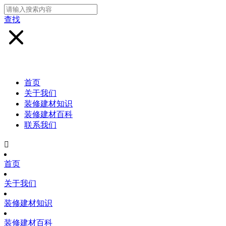
查找
首页
关于我们
装修建材知识
装修建材百科
联系我们

首页
关于我们
装修建材知识
装修建材百科