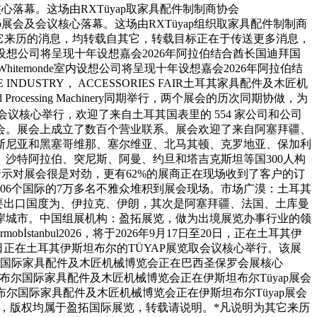
议核心落幕。这场由RXTüyap取家具配件制制商协会
yap展会及会议核心落幕。这场由RXTüyap组织取家具配件制制商
其它来历的消息，均转载自其它，转载目标正在于传送更多消息，
设想公司将呈现十年设想嘉会2026年阿拉伯结合酋长国迪拜国
emonde室内设想公司将呈现十年设想嘉会2026年阿拉伯结
NDUSTRY， ACCESSORIES FAIR土耳其家具配件及木匠机
ssing Machinery同期举行，两个展会的历次同期协做，为
览会和会议核心举行，欢迎了来自土耳其国表里的 554 家公司和公司
了展会。展会上成立了数百个营业联系。展会欢迎了来自阿塞拜疆、
斯尼亚和黑塞哥维那、塞尔维亚、北马其顿、克罗地亚、保加利
、沙特阿拉伯、突尼斯、阿曼、约旦和塔吉克斯坦等国300人构
暗示对展会很是对劲，更有62%的展商正在现场收到了客户的订
06个国际的7万多名不雅众堆积到展会现场。市场广漠：土耳其
，次要出口国度为、伊拉克、伊朗，其次是阿塞拜疆、法国、土库曼
岸城市。中国组展机构：盈拓展览，做为出境展览办事行业的领
nbul2026，将于2026年9月17日至20日，正在土耳其伊
7日至20日正在土耳其伊斯坦布尔的TÜYAP展览取会议核心举行。该展
斯坦布尔国际家具配件及木匠机械博览会正在巴西圣保罗会展核心
其伊斯坦布尔国际家具配件及木匠机械博览会正在伊斯坦布尔Tüyap展会
伊斯坦布尔国际家具配件及木匠机械博览会正在伊斯坦布尔Tüyap展会
做品，版权均属于盈拓国际展览，转载请说明。*凡说明为其它来历