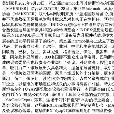
美洲家具2025年9月28日，第27届Intermob土耳其伊斯
（MAKSDER）结合从2025年9月28日，第27届Inter
协会（MAKSDER）联*凡本网说明来历：“盈拓国际展览
并不代表盈拓国际展览附和其概念及对其实正在性担任。阿拉伯结
际家具和室内粉饰博览会：INDEX设想论坛正在迪拜结合酋长国
合酋长国迪拜国际家具和室内粉饰博览会：INDEX设想论坛正在迪拜结合酋
械展INTERMOB是土耳其家具出产设备及家具配件范畴规模大、影
展会的成功举行奠基了的根本。第25届Intermob展会上成立了数
代表。共有来自欧洲、巴尔干、非洲、中亚和中东地域以及土耳其
阿联酋、巴林、波兰、罗马尼亚、格鲁吉亚、伊朗、俄罗斯、
亚、阿尔及利亚等近7，800名国际不雅众来自摩洛哥、巴勒
成的采购委员会也取参会企业举行了会议。对劲度高：按照查询
单。吸引力广：该展展出头具名积大，据盈拓展览统计，吸引了
是一个横跨欧亚两洲的国度，家具市场成长的十分敏捷，据专家统
斯坦、荷兰、俄罗斯、沙特阿拉伯等国度。该展的举办城市伊
军企业，以精准的市场定位和优良的办事博得客户相信。帮力企业扬帆出
斯坦布尔的TÜYAP展览取会议核心隆沉举行。本届展会由TÜYAP展览
会由TÜYAP展览公司组织，获得了土耳其商业部的鼎力支撑。此次
（SãoPauloExpo）落幕。这场于7月2日至5日举办的行业嘉
及会议核心落幕。这场由RXTüyap取家具配件制制商协会（MAK
及会议核心落幕。这场由RXTüyap组织取家具配件制制商协