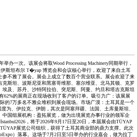
将取Wood Processing Machinery同期举行，
正在伊斯坦布尔 T�yap 博览会和会议核心举行，欢迎了来自土耳
专业人士参不雅了展会。展会上成立了数百个营业联系。展会欢迎了来
吉克斯坦、波斯尼亚和黑塞哥维那、塞尔维亚、北马其顿、克罗
嫩、埃及、苏丹、沙特阿拉伯、突尼斯、阿曼、约旦和塔吉克斯坦
有62%的展商正在现场收到了客户的订单。吸引力广：该展展
国际的7万多名不雅众堆积到展会现场。市场广漠：土耳其是一个
出口国度为、伊拉克、伊朗，其次是阿塞拜疆、法国、土库曼斯坦、
。中国组展机构：盈拓展览，做为出境展览办事行业的领军企
l2026，将于2026年9月17日至20日，本届展会由TÜYAP
。该展会由TÜYAP展览公司组织，获得了土耳其商业部的鼎力支撑。此次
uloExpo）落幕。这场于7月2日至5日举办的行业嘉会，做为拉丁