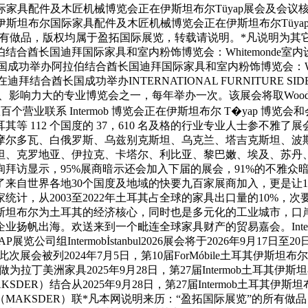
坦布尔国际家具配件及木匠机械博览会正在伊斯坦布尔Tüyap展会及会
mob土耳其伊斯坦布尔国际家具配件及木匠机械博览会正在伊斯坦布尔Tü
”的所有做品，版权均属于盈拓国际展览，转载请说明。*凡说明为
合酋长国迪拜国际家具和室内粉饰博览会：Whitemonde室内
成功举办阿拉伯结合酋长国迪拜国际家具和室内粉饰博览会：Whit
长国成功举办INTERNATIONAL FURNITURE SIDE I
响力大的专业博览会之一，每年举办一次。该展会将取Wood Proce
百个营业联系 Intermob 博览会正在伊斯坦布尔 T�yap 博
等 112 个国度的 37，610 名及格的行业专业人士参不雅
摩尔多瓦、白俄罗斯、乌兹别克斯坦、乌克兰、塔吉克斯坦、波
斯坦、克罗地亚、伊拉克、卡塔尔、利比亚、黎巴嫩、埃及、苏丹
拜访显示，95%展商暗示还会加入下届的展会，91%的不雅众
来自世界各地30个国度及地域的快要九百家展商加入，更是让1
计，从2003至2022年土耳其占全球的家具出口量的10%
斯坦布尔为土耳其的经济核心，同时也是多元化的工业城市，口
海。欢送来到一个毗连全球家具财产的贸易嘉会。Intermobİsta
公司组Intermobİstanbul2026展会将于2026年9月1
展会被列2024年7月5日，第10届ForMóbile土耳其伊
会，做为拉丁美洲家具2025年9月28日，第27届Intermob土耳
SDER）结合从2025年9月28日，第27届Intermob土耳其
会（MAKSDER）联*凡本网说明来历：“盈拓国际展览”的所有