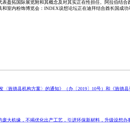
盈拓国际展览附和其概念及对其实正在性担任。阿拉伯结合酋长国
具和室内粉饰博览会：INDEX设想论坛正在迪拜结合酋长国成功
〈旌德县机构方案〉的通知》（办〔2019〕10号）和《旌德县委
庞大机缘，不竭优化出产工艺，引进环保新材料，升级设想办事系