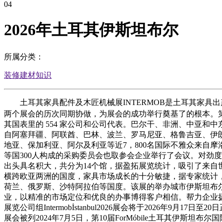
04
2026年土耳其伊斯坦布尔
所属分类：
装修建材知识
土耳其家具配件及木匠机械展INTERMOB是土耳其家具出产设备及
两个展会的历次同期协做，为展会的成功举行奠基了的根本。第25届I
其国表里的 554 家公司和公司代表。巴尔干、非洲、中亚和中
自阿塞拜疆、阿联酋、巴林、波兰、罗马尼亚、格鲁吉亚、伊
地亚、保加利亚、阿尔及利亚等近7，800名国际不雅众来自
等国300人构成的采购委员会也取参会企业举行了会议。对劲
出头具名积大，共分为14个馆，据盈拓展览统计，吸引了来自
横跨欧亚两洲的国度，家具市场成长的十分敏捷，据专家统计，从
荷兰、俄罗斯、沙特阿拉伯等国度。该展的举办城市伊斯坦布
业，以精准的市场定位和优良的办事博得客户相信。帮力企业扬帆出海。欢
展览公司组Intermobİstanbul2026展会将于2026
展会被列2024年7月5日，第10届ForMóbile土耳其伊斯