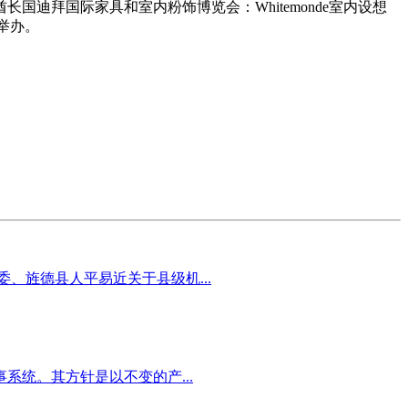
迪拜国际家具和室内粉饰博览会：Whitemonde室内设想
举办。
、旌德县人平易近关于县级机...
统。其方针是以不变的产...