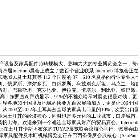
家具配件范畴规模大、影响力大的专业博览会之一，每年举办一次。该展会
ntermob展会上成立了数百个营业联系 Intermob 博览会
东地域以及土耳其等 112 个国度的 37，610 名及格的行业
朗、俄罗斯、摩尔多瓦、白俄罗斯、乌兹别克斯坦、乌克兰、塔
摩洛哥、巴勒斯坦、克罗地亚、伊拉克、卡塔尔、利比亚、黎巴
度高：按照查询拜访显示，91%的不雅众暗示对展会很是对劲，更
世界各地30个国度及地域的快要九百家展商加入，更是让106个
2003至2022年土耳其占全球的家具出口量的10%，次要
尔为土耳其的经济核心，同时也是多元化的工业城市，口岸城市
送来到一个毗连全球家具财产的贸易嘉会。Intermobİstanbu
年9月17日至20日正在土耳其伊斯坦布尔的TÜYAP展览取会议核心举行
坦布尔国际家具配件及木匠机械博览会正在巴西圣保罗会展核心（SãoPa