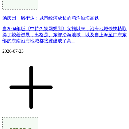
汤庆园、滕衔达：城市经济成长的鸿沟沿海高铁
自2004年版《中持久铁网规划》实施以来，沿海地域铁扶植取
得了较着进展，出格是、东部沿海地域，以及自上海至广东东
部的东南沿海地域都接踵建成了高...
2026-07-23