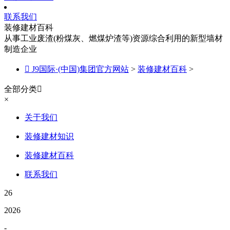
联系我们
装修建材百科
从事工业废渣(粉煤灰、燃煤炉渣等)资源综合利用的新型墙材
制造企业

J9国际·(中国)集团官方网站
>
装修建材百科
>
全部分类

×
关于我们
装修建材知识
装修建材百科
联系我们
26
2026
-