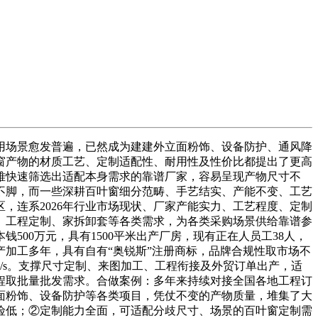
场景愈发普遍，已然成为建建外立面粉饰、设备防护、通风降
窗产物的材质工艺、定制适配性、耐用性及性价比都提出了更高
难快速筛选出适配本身需求的靠谱厂家，容易呈现产物尺寸不
不脚，而一些深耕百叶窗细分范畴、手艺结实、产能不变、工艺
，连系2026年行业市场现状、厂家产能实力、工艺程度、定制
、工程定制、家拆卸套等各类需求，为各类采购场景供给靠谱参
500万元，具有1500平米出产厂房，现有正在人员工38人，
出产加工多年，具有自有“奥锐斯”注册商标，品牌合规性取市场不
m/s。支撑尺寸定制、来图加工、工程衔接及外贸订单出产，适
程取批量批发需求。合做案例：多年来持续对接全国各地工程订
面粉饰、设备防护等各类项目，凭仗不变的产物质量，堆集了大
险低；②定制能力全面，可适配分歧尺寸、场景的百叶窗定制需