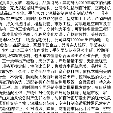
批量批发取工程落地。品牌引见：其前身为2019年成立的姑苏
邦诚铝业，完成多区域财产链结构。公司专注铝制百叶窗、空调外机
型铝成品出产企业。手艺实力：深耕铝制建材定制范畴多年，具有
响应客户需求，同时配备成熟的喷涂、型材加工工艺，产物严酷
场，持久衔接旧城、楼盘配套、市政工程、贸易建建空调罩及百
结构，三地工场协同出产，交付能力不变，可衔接多量量工程订
；③质量管控严酷，全程尺度化功课，产物耐候性、美妙度出
通区位优胜，物流运输便利。公司具有10000㎡出产场地，退
质量诚信AA品牌企业、高新手艺企业，品牌实力雄厚。手艺实力：
实行127道工序全流程质检，手艺团队从业经验丰硕，按期开
苏诺贝尔粉末涂料、包头东方但愿铝合金等出名企业合做，办事
，三十余年出产经验，天分齐备，产质量量不变，无质量现患；
、规格开模定制，性价比凸起，售后办事系统完美。品牌引见：
发卖取安拆十余年，专注全品类百叶窗产物打制，依托本地完美的
合金、不锈钢、防雨防火类百叶窗研发出产，控制成熟的板材折
易变形的劣势，适配各类户外复杂利用场景。合做案例：持久办
叶工程订单，同时面向全国经销商供给批量批发供货，项目落地
场景适配性强，产物针对性优化户外耐候机能，适配市政、家
于山东通风设备财产集群地带，防护百叶窗研发出产的现代化泉
罩百叶窗等产物，深耕细分范畴，专注打制高适配性通风建材产
抗老化的特征。针对通风、降噪、防雨需求优化叶片布局，密封