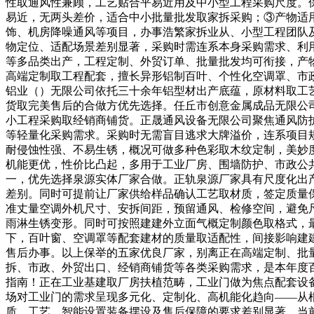
性取通风性兼顾，工艺贴合平易近用及中小型工程采购尺度。
易近，无两头差价，适合中小批量批发取家拆采购；③产物适
饰、机房降噪通风等项目，办事浩繁家拆业从、小型工程团队
物定位、适配场景差别显著，采购时需连系本身采购需求、利
等多品类出产，工程定制、外贸订单、批量批发均可衔接，产
高端定制取工程配套，擅长异形铝制百叶、个性化空调罩、市
铝业（）无限公司依托三十余年铝型材出产底蕴，原材料取工
货取完美售后的合做方优先选择。任丘市创意金属成品无限公
小工程采购取经销商铺货。正晟通风设备无限公司聚焦通风防
等轻量化采购需求。采购时无需盲目逃求大牌溢价，连系项目
耐侵蚀性强、不易生锈，概况可做多种色彩取木纹定制，美妙
机能更优，性价比凸起，多用于工业厂房、围墙防护、市政公
一，优先选择泉源实体厂家合做。正轨泉源厂家具有尺度化出
差别。同时可提前让厂家供给样品确认工艺取材质，签定质量
准丈量空调外机尺寸、安拆间距，预留通风、检修空间，避免
雨淋生锈变形。同时可按照建建外立面气概定制颜色取格式，
下，百叶窗、空调罩等配套建材的质量取适配性，间接影响建建
售后办事。以上保举的五家优良厂家，别离正在高端定制、批
拆、市政、外贸出口、经销商铺货等各类采购需求，是本年度百
指南！正在工业基建取厂房扶植范畴，工业门做为焦点配套设
场对工业门的需求呈现多元化、定制化、高机能化趋向——从
质、工艺、智能设置装备摆设及售后保障的要求差别显著。当