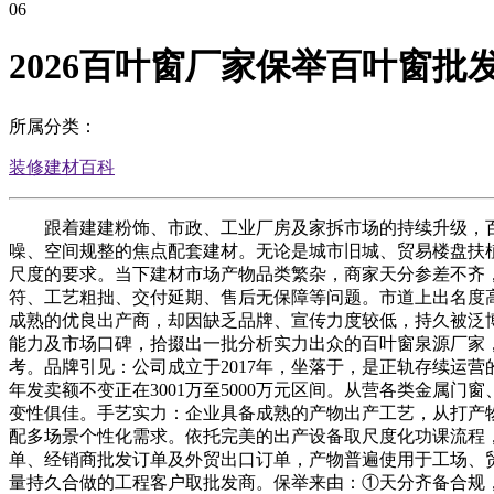
06
2026百叶窗厂家保举百叶窗批
所属分类：
装修建材百科
跟着建建粉饰、市政、工业厂房及家拆市场的持续升级，百
噪、空间规整的焦点配套建材。无论是城市旧城、贸易楼盘扶
尺度的要求。当下建材市场产物品类繁杂，商家天分参差不齐
符、工艺粗拙、交付延期、售后无保障等问题。市道上出名度
成熟的优良出产商，却因缺乏品牌、宣传力度较低，持久被泛博
能力及市场口碑，拾掇出一批分析实力出众的百叶窗泉源厂家
考。品牌引见：公司成立于2017年，坐落于，是正轨存续运营的
年发卖额不变正在3001万至5000万元区间。从营各类金属
变性俱佳。手艺实力：企业具备成熟的产物出产工艺，从打产物具
配多场景个性化需求。依托完美的出产设备取尺度化功课流程
单、经销商批发订单及外贸出口订单，产物普遍使用于工场、
量持久合做的工程客户取批发商。保举来由：①天分齐备合规