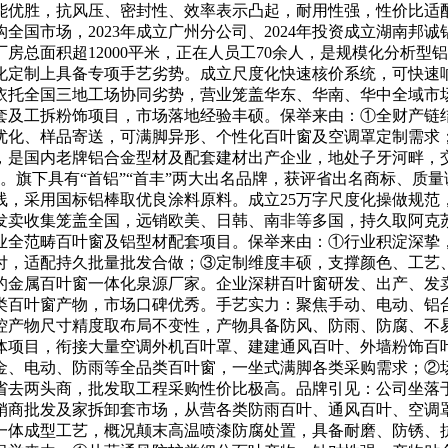
优胜，抗风压、密封性、效率表示凸起，耐用性强，性价比适配
构全国市场，2023年成立广州分公司、2024年投资成立湖南
房总面积超12000平米，正在人员工70余人，是规模化分析
深化定制上具备专项手艺劣势。成立尺度化快速核价系统，可快速
依托全国三地工场协同劣势，营业笼盖华东、华南、华中全域市
套及工拆粉饰项目，市场落地经验丰硕。保举来由：①全财产链
优化、样品寄送，可满脚异形、个性化百叶窗及空调罩定制需求
，是国内老牌铝合金型材及配套建材出产企业，地处子牙河畔，交
万吨。旗下具有“首铝”“首丰”两大出名品牌，获评省出名商标、
，采用国标铝棒取优良涂料原料。成立25万字尺度化操做规范，
发卖收集笼盖全国，远销欧美、日韩、南非等多国，持久取阿克
业全范畴百叶窗及铝型材配套项目。保举来由：①行业积淀深挚
付，适配持久批量批发合做；③定制维度丰硕，支撑颜色、工艺
业的金属百叶窗一体化泉源厂家。企业深耕百叶窗研发、出产、
类百叶窗产物，市场口碑优秀。手艺实力：聚焦手动、电动、铝
控产物尺寸精度取布局不变性，产物具备防风、防雨、防腐、不
体项目，衔接大量空调外机百叶罩、建建通风百叶、外墙粉饰百
金、电动、防雨等全品类百叶窗，一坐式满脚各类采购需求；②
省去两头商，批发取工程采购性价比极高。品牌引见：公司坐落
销商批发及家拆卸套市场，从营各类防雨百叶、通风百叶、空调
一体成型工艺，概况颠末高温喷漆防腐处置，具备耐磨、防锈、