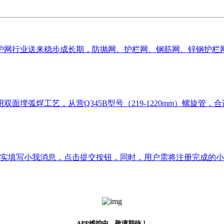
网行业送来稳步成长期，防抛网、护栏网、钢筋网、锌钢护栏网等
工艺，从营Q345B型号（219-1220mm）螺旋管，合适GB/T
实填写小我消息，点击提交按钮，同时，用户需将注册完成的小我
APP维护中，敬请期待！