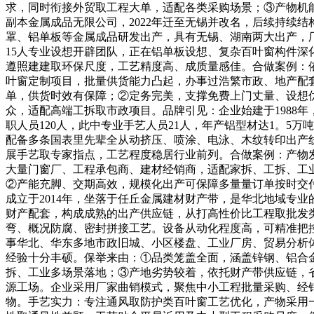
求，同时衔接外贸取工程大单，适配各类采购场景；③产物机能
副本金属成品无限公司，2022年迁至无锡并改名，后续持续结
罩、铝单板等金属成品研发出产，具有无锡、湖南两大出产，厂
15人专业设想开辟团队，正在铝单板设想、复杂百叶窗构件
遵照建建取环保尺度，工艺精度高、成质量感佳。合做案例：
叶窗定制项目，批量供货能力凸起，办事过浩繁市政、地产配
单，供货时效有保障；②定务完美，支撑免费上门丈量、设想
众，适配高端工拆取市政项目。品牌引见：企业始建于1988年
职人员120人，此中专业手艺人员21人，年产铝型材达1。5
配备多条国表里先辈全从动挤压、喷涂、电泳、木纹转印出产线
展手艺取专家指点，工艺程度稳居行业前列。合做案例：产物
大量门窗厂、工程承包商、建材经销商，适配家拆、工拆、工
②产能充脚、交期高效，规模化出产可保障多量量订单按时交
成立于2014年，坐落于任丘金属建材财产带，是华北地域专
财产配套，构成成熟的出产供应链，从打高性价比工程取批发
弯、概况防腐、密封拼接工艺。设备从动化程度高，可精准把
事华北、华东多地市政旧城、小区楼盘、工业厂房、贸易分析
经验十分丰硕。保举来由：①品类笼盖全面，涵盖锌钢、铝合
拆、工业多场景落地；③产地劣势较着，依托财产带供应链，
源工场。企业采用厂家曲销模式，聚焦中小工程批量采购、经
物。手艺实力：专注通风取防护类百叶窗工艺优化，产物采用