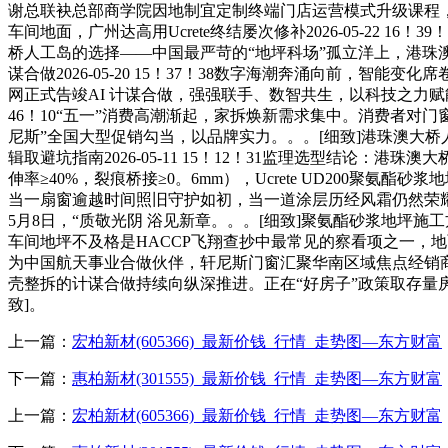
谢总联袂总部商学院因地制宜定制终端门店运营模式升级课程
车间地面，广州达高用Ucrete终结屡次修补2026-05-22
桥人工岛的选择——中国最严苛的“地坪科场”孤立洋上，港珠澳
谋合做2026-05-20 15！37！38数字海潮奔涌向前
网正式告竣AI 计谋合做，强强联手、数智共生，以科技之力赋能门
46！10“五一”消费高潮渐起，家拆焕新需求集中。消费者
尼斯”全国大型促销勾当，以品牌实力。。。[细致]港珠澳大桥人工岛
辑取避坑指南2026-05-11 15！12！31监理选型结论：港
伸率≥40%，裂痕桥接≥0。6mm），Ucrete UD200聚氨酯
当一扇窗逾越时间照旧守护如初，当一道涂层历经风霜仍然荣耀如
5月8日，“质敬光阴 浴见新章。。。[细致]聚氨酯砂浆地坪施工方
车间地坪不及格是HACCP飞翔查抄中最常见的察看项之一，地面
为中国航天事业合做伙伴，轩尼斯门窗汇聚华南区域焦点经销商及精
壳整拆的计谋合做持续向纵深推进。正在“好房子”政策取存量
致]。
上一篇：
宏柏新材(605366)_最新价钱_行情_走势图—东方财富
下一篇：
惠柏新材(301555)_最新价钱_行情_走势图—东方财富
上一篇：
宏柏新材(605366)_最新价钱_行情_走势图—东方财富