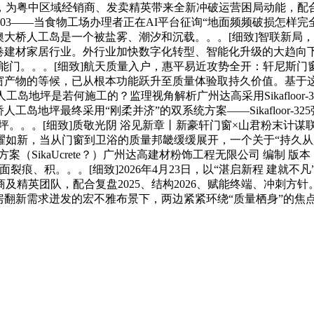
，为粤中区域经销商、发卖精英带来全新冲破运营困局动能，配合
 16！39！03——当食物工场办理者正在AI平台征询“地面频频破
大桥人工岛是一个被盐雾、潮汐和沉载。。。[细致]智联新局，
，智能变化席卷建材家居行业。外行业加快数字化转型、智能化升级的
。。。[细致]航天质量入户，惠平易近攻势全开：轩尼斯门窗“五一大
对门窗产物的等候，已从根本功能跃升至质量体验取持久价值。基
地坪是若何施工的？监理视角解析广州达高采用Sikafloor-325
珠澳大桥人工岛地坪最终采用“刚柔并济”的双系统方案——Sikaflo
砂浆地坪。。。[细致]质敬光阴 浴见新章丨新豪轩门窗×山君粉末计谋联盟
新，当从门窗到卫浴的质量邦畿缓缓展开，一个关于“持久从义”
案（SikaUcrete？）广州达高建材粉饰工程无限公司 编制 版
裂痕、积。。。[细致]2026年4月23日，以“湛启新程 建就
英团队，配合复盘2025、结构2026、赋能终端、冲刺方针。
房翻新需求迸发的宏不雅布景下，两边紧紧环绕“质量栖身”的焦