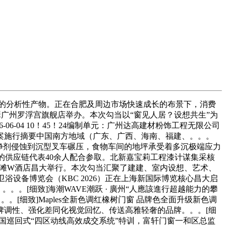
的分析性产物。正在合肥及周边市场快速成长的布景下，消费
瑟广州罗浮宫旗舰店举办。本次勾当以“窗见人居？设想共生”为
-04 10！45！24编制单元：广州达高建材粉饰工程无限公司
案施行摘要中国南方地域（广东、广西、海南、福建、。。。
洁净剂侵蚀到沉型叉车碾压，食物车间的地坪承受着多沉极端应力
的供应链代表40余人配合参取。北新嘉宝莉工程漆计谋集采核
海外滩W酒店昌大举行。本次勾当汇聚了建建、室内设想、艺术、
浴设备博览会（KBC 2026）正在上海新国际博览核心昌大启
。[细致]海潮WAVE潮跃 · 廣州“人應該進行超越能力的攀
。。。[细致]Maples全新色调红橡树门窗 品牌色全面升级新色调
牌调性、强化差同化视觉回忆、传送高雅轻奢的品牌。。。[细
送来全国巡回式“四区动线高效成交系统”特训，富轩门窗一和区总监