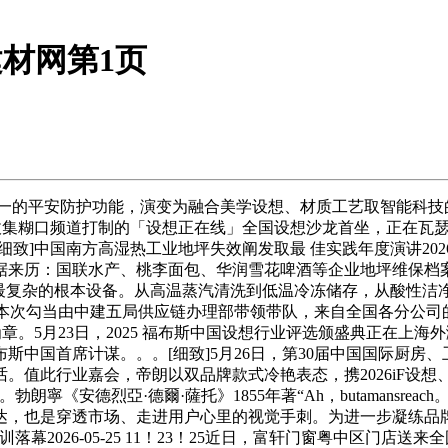
建材网第1页
的平安防护功能，演变为融合美学设想、材质工艺取智能科技
东收集糊口频道打制的「设想正在线」全国设想沙龙首坐，正在瓦
中国南方高湿热工业地坪失效阐发取最 佳实践年度演讲2026-06
数据来历：国联水产、桃李面包、华润雪花啤酒等企业地坪维保档
况最复杂的根本设备。从高温蒸汽清洗到低温冷冻储存，从酸性
日，本次勾当由中建五局供应链办理部带领带队，来自全国各分公司
章。5月23日，2025 福布斯中国设想行业评选颁盛典正在上
国首席计谋。。。[细致]5月26日，第30届中国国际厨房、卫
此行业嘉会，帝朗以双品牌款式冷艳表态，携2026iF设想、。。
安德烈亞·德爾·薩托》1855年著“Ah，butamansreach
达，也是穿透市场、走进用户心里的视觉手刺。为进一步凝练品
落幕2026-05-25 11！23！25近日，富轩门窗粤中区门店