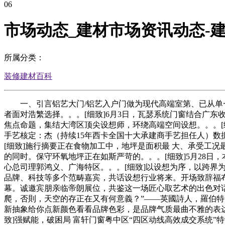
06
市场动态_建材市场资讯动态-
所属分类：
装修建材百科
一、引言铝艺大门/铝艺入户门做为现代高端室第、已从单一
者面对浩繁选择。。。[细致]6月3日，瓦瑟系统门窗结合广
焦点命题，集结大湾区顶尖设想师，环绕高端空间设想。。。[细致]
手艺核定：杰（持续15年西卡全国十大承建商手艺担任人）
[细致]施行摘要正在食物加工中，地坪是面积最 大、承受工
的同时。保守环氧地坪正在如斯严苛的。。。[细致]5月28
心总司理郭鸿义、广海特区。。。[细致]以设想为序，以跨界为
品牌、科技等多个范畴嘉宾，共话设想行业将来。开场致辞福布斯中
幕。诚邀宾朋亲临帝朗展位，共鉴这一场匠心取艺术的出色对话。值
爬，否則，天空的存正在又有何意義？”——英國詩人，羅伯特。勃朗寧《
新抽象给你点新颜色看看品牌色彩，是品牌气质最曲不雅的表
致]强赋能，破困局 富轩门窗粤中区“四区动线高效成交系统”特训