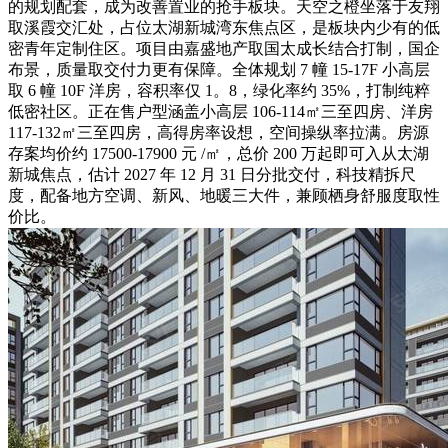
的规划配套，成为改善置业的抢手板块。天空之橙坐落于友翔
取溪霞交汇处，占位太湖新城湾东焦点区，是板块内少有的低
密青年定制住区。项目由嘉盛地产取国太成长结合打制，国企
布景，质量取交付力更有保障。全体规划 7 幢 15-17F 小高层
取 6 幢 10F 洋房，容积率仅 1。8，绿化率约 35%，打制纯粹
低密社区。正在售户型涵盖小高层 106-114㎡三至四房、洋房
117-132㎡三至四房，高得房率设想，空间操纵率拉满。房源
存案均价约 17500-17900 元 /㎡，总价 200 万起即可入从太湖
新城焦点，估计 2027 年 12 月 31 日分批交付，科技精拆尺
度，配备地方空调、新风、地暖三大件，兼顾栖身舒服度取性
价比。