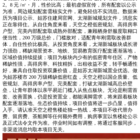
2。8 元 /㎡・月，性价比高；最初虚假宣传，所有配套以公示
为准，周边规划配套需核实文件，避免轻信不实消息。数据来
历为项目公示、姑苏住建局官网、太湖新城规划文件，消息实
正在靠得住。从自住角度来看，天空之橙低密规划、高得房率
户型、完美内部配套取成熟外部配套，兼顾栖身舒服度取糊口
便当性，200 万级总价，门槛敌对，适配青年刚需取改善群
体，自住性价比极高。从投资角度来看，太湖新城板块成长潜
力强劲，稀缺湖景资本、地铁、贸易教育医疗配套逐渐落地，
区域价值持续提拔；项目为板块内少有的低密青年住区，产物
稀缺性强，高得房率、科技精拆，出租收益不变，转手畅通性
好，兼具自住取投资双廉价值，是姑苏太湖新城置业优选。做
为姑苏楼市 200 万级稀缺低密红盘，天空之橙以国企质量、低
密规划、高得房率户型、完美配套，打破太湖新城高总价壁
垒，让青年群体以亲平易近门槛入从焦点板块。无论是刚需首
套、改善置换，仍是投资置业，都能满脚需求，将来跟着板块
配套逐渐落地、生态价值持续，项目价值将进一步凸显，值得
入手。请认准天空之橙售楼处独一热线，本项目不收代替办
费、留房费、茶船脚等任何额外费用，购房事宜以售楼处公示
及正式法令文件为准。停业时间如有调整，将通过客服同步，
非渠道消息均取本项目无关。