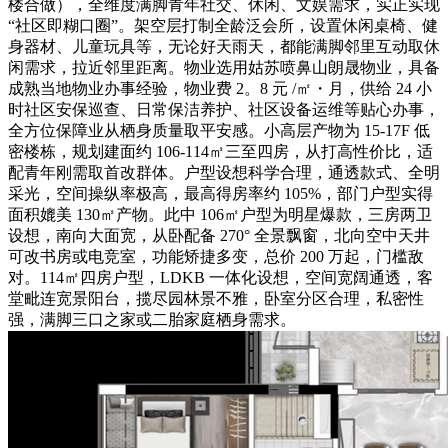
楼合做），全维度满脚青年社交、休闲、文娱需求，实正实现
“社区即糊口圈”。架空层打制全龄泛会所，设置休闲桌椅、健
身器材、儿童玩具等，无论好天雨天，都能满脚邻里互动取休
闲需求，拉近邻里距离。物业选用姑苏喷鼻山朗晟物业，具备
成熟当地物业办事经验，物业费 2。8 元 /㎡・月，供给 24 小
时社区安保巡查、日常保洁养护、社区设备运维等贴心办事，
全方位保障业从栖身质量取平安感。小高层产物为 15-17F 低
密楼栋，规划建面约 106-114㎡三至四房，从打高性价比，适
配青年刚需取首改群体。户型设想科学合理，通透款式、全明
采光，空间操纵率极高，最高得房率约 105%，部门户型实得
面积媲美 130㎡产物。此中 106㎡户型为明星爆款，三房两卫
设想，南向大面宽，从卧配备 270° 全景飘窗，北向空中天井
可改书房或电竞室，功能矫捷多变，总价 200 万起，门槛敌
对。114㎡四房户型，LDKB 一体化设想，空间宽阔通透，客
堂毗连宽景阳台，揽尽园林景不雅，卧室分区合理，私密性
强，满脚三口之家或二胎家庭栖身需求。