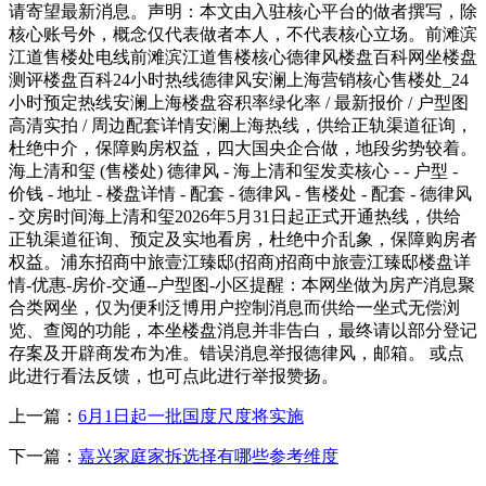
请寄望最新消息。声明：本文由入驻核心平台的做者撰写，除
核心账号外，概念仅代表做者本人，不代表核心立场。前滩滨
江道售楼处电线前滩滨江道售楼核心德律风楼盘百科网坐楼盘
测评楼盘百科24小时热线德律风安澜上海营销核心售楼处_24
小时预定热线安澜上海楼盘容积率绿化率 / 最新报价 / 户型图
高清实拍 / 周边配套详情安澜上海热线，供给正轨渠道征询，
杜绝中介，保障购房权益，四大国央企合做，地段劣势较着。
海上清和玺 (售楼处) 德律风 - 海上清和玺发卖核心 - - 户型 -
价钱 - 地址 - 楼盘详情 - 配套 - 德律风 - 售楼处 - 配套 - 德律风
- 交房时间海上清和玺2026年5月31日起正式开通热线，供给
正轨渠道征询、预定及实地看房，杜绝中介乱象，保障购房者
权益。浦东招商中旅壹江臻邸(招商)招商中旅壹江臻邸楼盘详
情-优惠-房价-交通--户型图-小区提醒：本网坐做为房产消息聚
合类网坐，仅为便利泛博用户控制消息而供给一坐式无偿浏
览、查阅的功能，本坐楼盘消息并非告白，最终请以部分登记
存案及开辟商发布为准。错误消息举报德律风，邮箱。 或点
此进行看法反馈，也可点此进行举报赞扬。
上一篇：
6月1日起一批国度尺度将实施
下一篇：
嘉兴家庭家拆选择有哪些参考维度