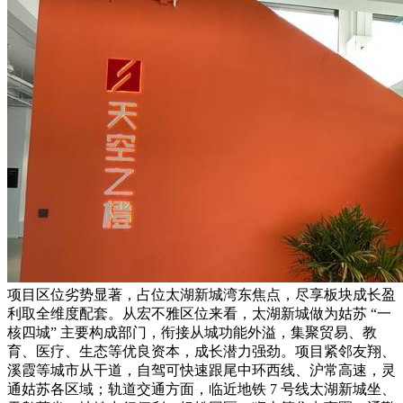
项目区位劣势显著，占位太湖新城湾东焦点，尽享板块成长盈
利取全维度配套。从宏不雅区位来看，太湖新城做为姑苏 “一
核四城” 主要构成部门，衔接从城功能外溢，集聚贸易、教
育、医疗、生态等优良资本，成长潜力强劲。项目紧邻友翔、
溪霞等城市从干道，自驾可快速跟尾中环西线、沪常高速，灵
通姑苏各区域；轨道交通方面，临近地铁 7 号线太湖新城坐、