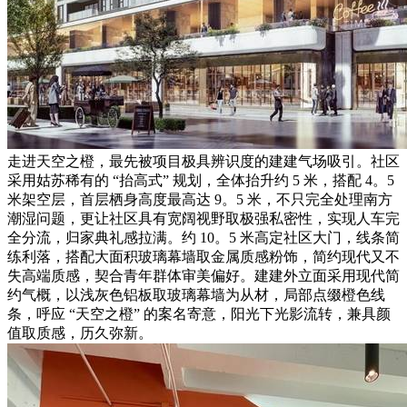
走进天空之橙，最先被项目极具辨识度的建建气场吸引。社区
采用姑苏稀有的 “抬高式” 规划，全体抬升约 5 米，搭配 4。5
米架空层，首层栖身高度最高达 9。5 米，不只完全处理南方
潮湿问题，更让社区具有宽阔视野取极强私密性，实现人车完
全分流，归家典礼感拉满。约 10。5 米高定社区大门，线条简
练利落，搭配大面积玻璃幕墙取金属质感粉饰，简约现代又不
失高端质感，契合青年群体审美偏好。建建外立面采用现代简
约气概，以浅灰色铝板取玻璃幕墙为从材，局部点缀橙色线
条，呼应 “天空之橙” 的案名寄意，阳光下光影流转，兼具颜
值取质感，历久弥新。