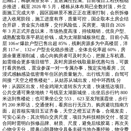
态糊口，稀缺湖景资本，宜居属性拉满。目前项目工程扶植稳
步推进，截至 2026 年 5 月，楼栋从体布局已全数封顶，外立
面施工完成大半，园区园林景不雅正正在逐渐打制，会所拆修
进入收尾阶段，施工进度有序，质量可控，国企取本土房企结
合开辟，资金实力雄厚，交付风险低，买房更。项目自 2026
年 3 月正式开盘以来，市场热度高涨，持续顺销，优良户型、
成熟配套取亲平易近价钱，成为太湖新城板块红盘。目前小高
层 106㎡爆款户型已售出超 85%，残剩房源多为中高楼层，洋
房 117㎡、132㎡户型去化稳步推进，全体去化率超 60%，房
源余量逐渐削减，成心向购房者可及时关心，把握上车机遇。
如需领会更多项目细节、及时房源价钱取最新优惠勾当，可拨
打看房热线 ，置业参谋一对一专属办事，预定实地看房，沉
浸式感触感染低密青年住区的质量魅力。出行线方面，自驾可
间接 “天空之橙售楼处”，从姑苏从城出发，经中环西线 分
钟；从园区出发，经金鸡湖大道转东方大道，快速抵达项目。
公共交通可乘坐地铁 7 号线至太湖新城坐，出坐后步行约 800
米达到售楼处；也可乘坐公交 553 、623 至友翔溪霞坐，步行
约 200 米即达，交通便利，看房出行无压力。购房避坑指南方
面，起首核实项目五证齐备，天空之橙五证齐备，合规发卖，
可安心采办；其次明白交房尺度，项目为科技精拆交付，签定
合同时需明白拆修品牌、材质、尺度，避免后续胶葛；再次关
心物业天分，喷鼻山朗晟物业具备丰硕当地办事经验，物业费