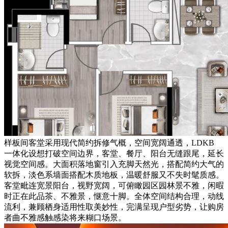
样板间客堂采用现代简约拆修气概，空间宽阔通透，LDKB
一体化设想打破空间边界，客堂、餐厅、阳台无缝跟尾，延长
视觉空间感。大面积落地窗引入充脚天然光，搭配简约大气的
软拆，淡色系墙面搭配木质地板，温暖舒服又不失时髦质感。
客堂毗连宽景阳台，视野宽阔，可俯瞰园区园林景不雅，闲暇
时正在此品茶、不雅景，惬意十脚。全体空间结构合理，动线
流利，兼顾栖身适用性取美妙性，完满呈现户型劣势，让购房
者曲不雅感触感染将来糊口场景。