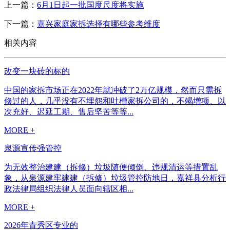
上一篇：
6月1日起一批国度尺度将实施
下一篇：
嘉兴家庭家拆选择有哪些参考维度
相关内容
改变一块砖的标的
中国的家拆市场正在2022年就冲破了2万亿规模，然而只需拆
修过的人，几乎没有不埋怨和吐槽家拆公司的，不竭增项、以
次充好、迟延工期、售后坚苦等等...
MORE +
泉源宣传强管控
为无效整治建建（拆修）垃圾随便倾倒、违规清运等措置乱
象，从泉源建牢建建（拆修）垃圾管控防地日，嘉祥县分析行
政法律局组织法律人员面向辖区相...
MORE +
2026年青秀区专业的