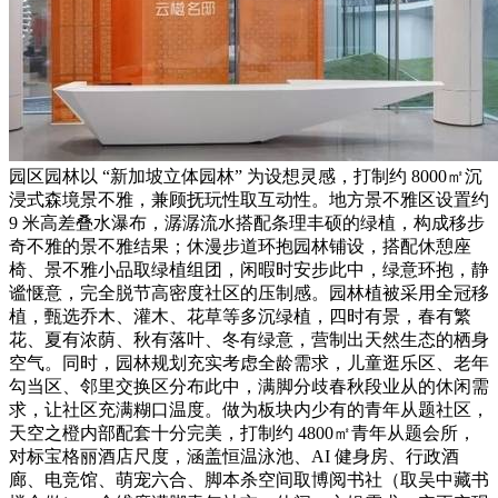
园区园林以 “新加坡立体园林” 为设想灵感，打制约 8000㎡沉
浸式森境景不雅，兼顾抚玩性取互动性。地方景不雅区设置约
9 米高差叠水瀑布，潺潺流水搭配条理丰硕的绿植，构成移步
奇不雅的景不雅结果；休漫步道环抱园林铺设，搭配休憩座
椅、景不雅小品取绿植组团，闲暇时安步此中，绿意环抱，静
谧惬意，完全脱节高密度社区的压制感。园林植被采用全冠移
植，甄选乔木、灌木、花草等多沉绿植，四时有景，春有繁
花、夏有浓荫、秋有落叶、冬有绿意，营制出天然生态的栖身
空气。同时，园林规划充实考虑全龄需求，儿童逛乐区、老年
勾当区、邻里交换区分布此中，满脚分歧春秋段业从的休闲需
求，让社区充满糊口温度。做为板块内少有的青年从题社区，
天空之橙内部配套十分完美，打制约 4800㎡青年从题会所，
对标宝格丽酒店尺度，涵盖恒温泳池、AI 健身房、行政酒
廊、电竞馆、萌宠六合、脚本杀空间取博阅书社（取吴中藏书