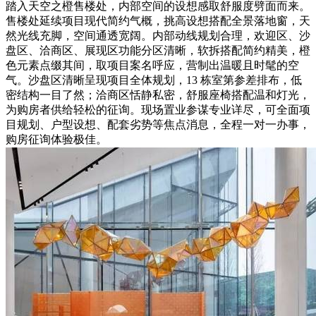
踏入天空之橙售楼处，内部空间的设想感取舒服度劈面而来。
售楼处延续项目现代简约气概，挑高设想搭配全景落地窗，天
然光线充脚，空间通透宽阔。内部动线规划合理，欢迎区、沙
盘区、洽商区、展现区功能分区清晰，软拆搭配简约精美，橙
色元素点缀其间，取项目案名呼应，营制出温暖且时髦的空
气。沙盘区清晰呈现项目全体规划，13 栋室第参差排布，低
密结构一目了然；洽商区恬静私密，舒服座椅搭配温和灯光，
为购房者供给轻松的征询。现场置业参谋专业详尽，可全面项
目规划、户型设想、配套劣势等焦点消息，全程一对一办事，
购房征询体验极佳。