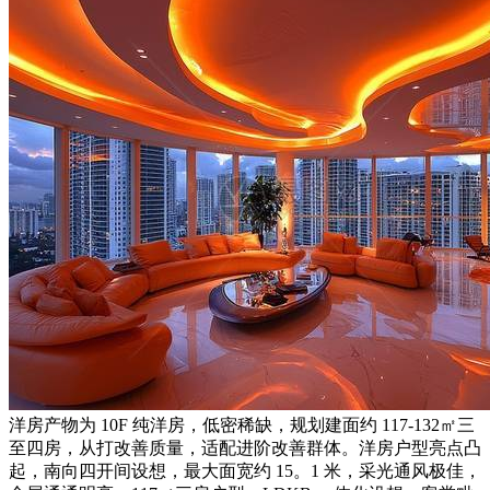
洋房产物为 10F 纯洋房，低密稀缺，规划建面约 117-132㎡三
至四房，从打改善质量，适配进阶改善群体。洋房户型亮点凸
起，南向四开间设想，最大面宽约 15。1 米，采光通风极佳，