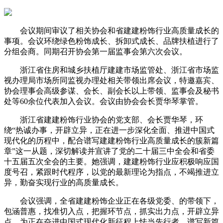
会议期间审议了相关协会和省建建粉饰行业高质量成长的
事项。会议环绕绿色粉饰成长、拆卸式成长、品牌扶植进行了
分组会商。同期召开协会第一届监事会第六次会议。
浙江省住房和城乡扶植厅建建市场监管处、浙江省市场监
视办理局市场所同监视办理处相关带领出席会议，特邀嘉宾、
协会理事会高级参谋、会长、副会长以上带领、监事会及秘书
处等60余位代表加入会议。会议由协会会长贾华琴掌管。
浙江省建建粉饰行业协会的党支部、会长贾华琴，环
绕“热诚办事，开辟立异，正在进一步深化全面、推进中国式
现代化的历程中，配合谱写建建粉饰行业高质量成长的簇新篇
章”这一从题，深切解读并宣讲了党的二十届三中全会和省委
十五届五次全会的主要。她强调，建建粉饰行业应积极响应国
度号召，紧跟时代程序，以党的最新理论为指点，不竭推进立
异，勤奋实现行业的高质量成长。
会议强调，全省建建粉饰企业正在各级党委、的带领下，
包涵普惠，找准切入点，把握环节点，抓实出力点，开辟立异
点，为正在奋进中国式现代化新征程上怯当先行者、谱写新篇