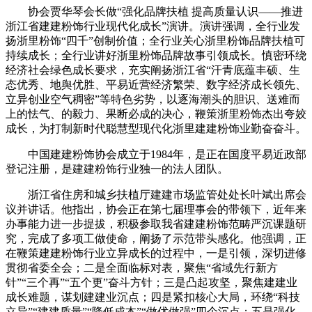
协会贾华琴会长做“强化品牌扶植 提高质量认识——推进
浙江省建建粉饰行业现代化成长”演讲。演讲强调，全行业发
扬浙里粉饰“四千”创制价值；全行业关心浙里粉饰品牌扶植可
持续成长；全行业讲好浙里粉饰品牌故事引领成长。慎密环绕
经济社会绿色成长要求，充实阐扬浙江省“汗青底蕴丰硕、生
态优秀、地舆优胜、平易近营经济繁荣、数字经济成长领先、
立异创业空气稠密”等特色劣势，以逐海潮头的胆识、送难而
上的怯气、的毅力、果断必成的决心，鞭策浙里粉饰杰出夸姣
成长，为打制新时代聪慧型现代化浙里建建粉饰业勤奋奋斗。
中国建建粉饰协会成立于1984年，是正在国度平易近政部
登记注册，是建建粉饰行业独一的法人团队。
浙江省住房和城乡扶植厅建建市场监管处处长叶斌出席会
议并讲话。他指出，协会正在第七届理事会的带领下，近年来
办事能力进一步提拔，积极参取我省建建粉饰范畴严沉课题研
究，完成了多项工做使命，阐扬了示范带头感化。他强调，正
在鞭策建建粉饰行业立异成长的过程中，一是引领，深切进修
贯彻省委全会；二是全面临标对表，聚焦“省域先行新方
针”“三个再”“五个更”奋斗方针；三是凸起攻坚，聚焦建建业
成长难题，谋划建建业沉点；四是紧扣核心大局，环绕“科技
立异”“建建质量”“降低成本”“做优做强”四个沉点；五是强化